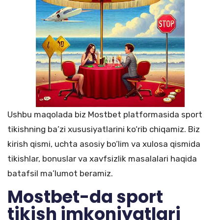
Ushbu maqolada biz Mostbet platformasida sport
tikishning ba’zi xususiyatlarini ko‘rib chiqamiz. Biz
kirish qismi, uchta asosiy bo‘lim va xulosa qismida
tikishlar, bonuslar va xavfsizlik masalalari haqida
batafsil ma’lumot beramiz.
Mostbet-da sport
tikish imkoniyatlari