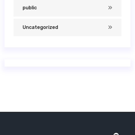
public
Uncategorized