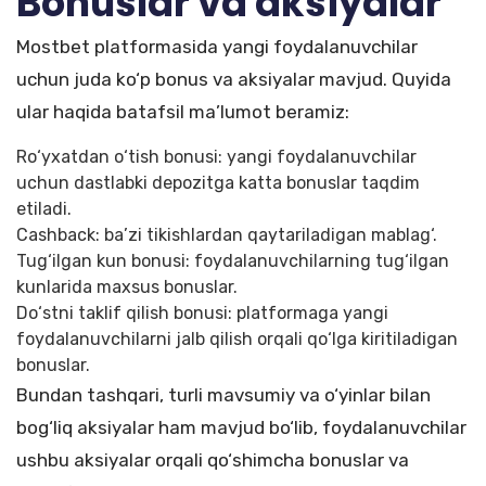
Bonuslar va aksiyalar
Mostbet platformasida yangi foydalanuvchilar
uchun juda ko‘p bonus va aksiyalar mavjud. Quyida
ular haqida batafsil ma’lumot beramiz:
Ro‘yxatdan o‘tish bonusi: yangi foydalanuvchilar
uchun dastlabki depozitga katta bonuslar taqdim
etiladi.
Cashback: ba’zi tikishlardan qaytariladigan mablag‘.
Tug‘ilgan kun bonusi: foydalanuvchilarning tug‘ilgan
kunlarida maxsus bonuslar.
Do‘stni taklif qilish bonusi: platformaga yangi
foydalanuvchilarni jalb qilish orqali qo‘lga kiritiladigan
bonuslar.
Bundan tashqari, turli mavsumiy va o‘yinlar bilan
bog‘liq aksiyalar ham mavjud bo‘lib, foydalanuvchilar
ushbu aksiyalar orqali qo‘shimcha bonuslar va