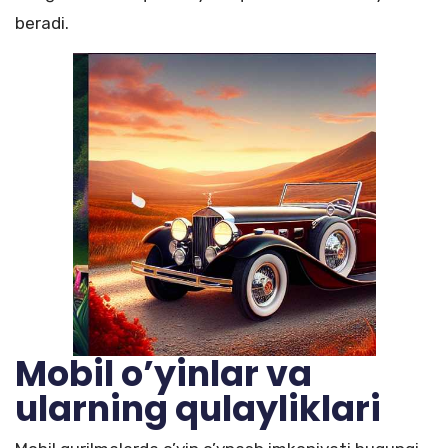
beradi.
Mobil o’yinlar va
ularning qulayliklari