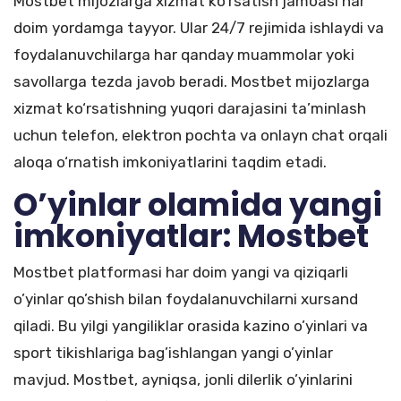
Mostbet mijozlarga xizmat ko‘rsatish jamoasi har
doim yordamga tayyor. Ular 24/7 rejimida ishlaydi va
foydalanuvchilarga har qanday muammolar yoki
savollarga tezda javob beradi. Mostbet mijozlarga
xizmat ko‘rsatishning yuqori darajasini ta’minlash
uchun telefon, elektron pochta va onlayn chat orqali
aloqa o‘rnatish imkoniyatlarini taqdim etadi.
O’yinlar olamida yangi
imkoniyatlar: Mostbet
Mostbet platformasi har doim yangi va qiziqarli
o’yinlar qo’shish bilan foydalanuvchilarni xursand
qiladi. Bu yilgi yangiliklar orasida kazino o’yinlari va
sport tikishlariga bag’ishlangan yangi o’yinlar
mavjud. Mostbet, ayniqsa, jonli dilerlik o’yinlarini