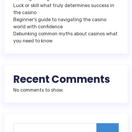
Luck or skill what truly determines success in
the casino
Beginner's guide to navigating the casino
world with confidence
Debunking common myths about casinos what
you need to know
Recent Comments
No comments to show.