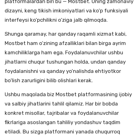
platformalardan biri bu — Mostbet. Uning zamonaviy
dizayni, keng tikish imkoniyatlari va ko‘p funksiyali
interfeysi ko‘pchilikni o‘ziga jalb qilmoqda.
Shunga qaramay, har qanday raqamli xizmat kabi,
Mostbet ham o‘zining afzalliklari bilan birga ayrim
kamchiliklarga ham ega. Foydalanuvchilar ushbu
jihatlarni chuqur tushungan holda, undan qanday
foydalanishni va qanday yo‘nalishda ehtiyotkor
bo‘lish zarurligini bilib olishlari kerak.
Ushbu maqolada biz Mostbet platformasining ijobiy
va salbiy jihatlarini tahlil qilamiz. Har bir bobda
konkret misollar, tajribalar va foydalanuvchilar
fikrlariga asoslangan tahliliy yondashuv taqdim
etiladi. Bu sizga platformani yanada chuqurroq