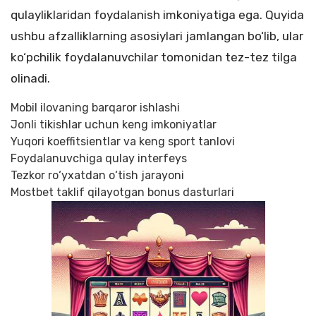
qulayliklaridan foydalanish imkoniyatiga ega. Quyida
ushbu afzalliklarning asosiylari jamlangan bo‘lib, ular
ko‘pchilik foydalanuvchilar tomonidan tez-tez tilga
olinadi.
Mobil ilovaning barqaror ishlashi
Jonli tikishlar uchun keng imkoniyatlar
Yuqori koeffitsientlar va keng sport tanlovi
Foydalanuvchiga qulay interfeys
Tezkor ro‘yxatdan o‘tish jarayoni
Mostbet taklif qilayotgan bonus dasturlari