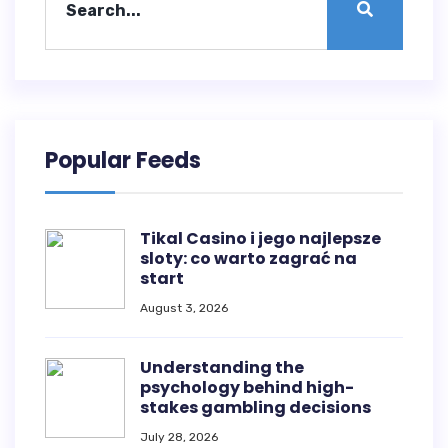
Popular Feeds
Tikal Casino i jego najlepsze
sloty: co warto zagrać na
start
August 3, 2026
Understanding the
psychology behind high-
stakes gambling decisions
July 28, 2026