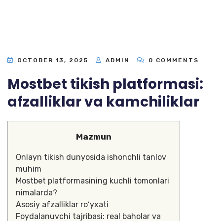
OCTOBER 13, 2025
ADMIN
0 COMMENTS
Mostbet tikish platformasi:
afzalliklar va kamchiliklar
Mazmun
Onlayn tikish dunyosida ishonchli tanlov
muhim
Mostbet platformasining kuchli tomonlari
nimalarda?
Asosiy afzalliklar ro‘yxati
Foydalanuvchi tajribasi: real baholar va