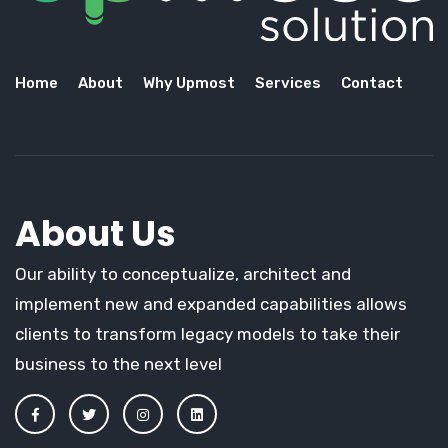
Home
About
Why Upmost
Services
Contact
About Us
Our ability to conceptualize, architect and
implement new and expanded capabilities allows
clients to transform legacy models to take their
business to the next level