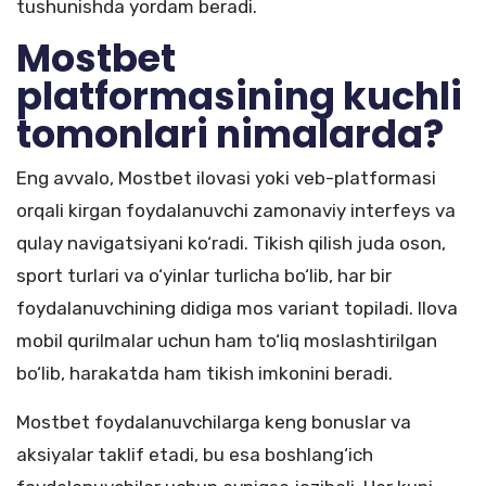
tushunishda yordam beradi.
Mostbet
platformasining kuchli
tomonlari nimalarda?
Eng avvalo, Mostbet ilovasi yoki veb-platformasi
orqali kirgan foydalanuvchi zamonaviy interfeys va
qulay navigatsiyani ko‘radi. Tikish qilish juda oson,
sport turlari va o‘yinlar turlicha bo‘lib, har bir
foydalanuvchining didiga mos variant topiladi. Ilova
mobil qurilmalar uchun ham to‘liq moslashtirilgan
bo‘lib, harakatda ham tikish imkonini beradi.
Mostbet foydalanuvchilarga keng bonuslar va
aksiyalar taklif etadi, bu esa boshlang‘ich