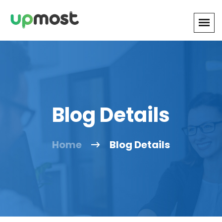
Blog Details
Home
Blog Details