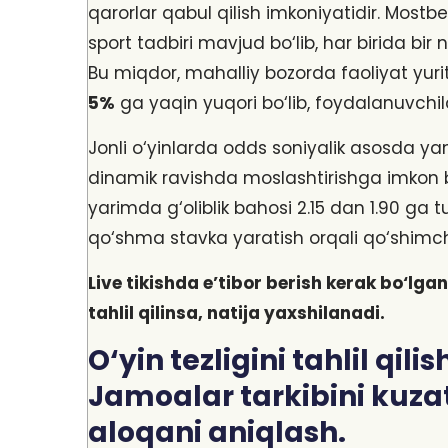
qarorlar qabul qilish imkoniyatidir. Most
sport tadbiri mavjud bo‘lib, har birida bir 
Bu miqdor, mahalliy bozorda faoliyat yur
5%
ga yaqin yuqori bo‘lib, foydalanuvchil
Jonli o‘yinlarda odds soniyalik asosda ya
dinamik ravishda moslashtirishga imkon be
yarimda g‘oliblik bahosi 2.15 dan 1.90 ga 
qo‘shma stavka yaratish orqali qo‘shimc
Live tikishda e’tibor berish kerak bo‘lga
tahlil qilinsa, natija yaxshilanadi.
O‘yin tezligini tahlil qilis
Jamoalar tarkibini kuzati
aloqani aniqlash.