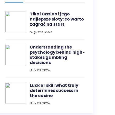
Tikal Casino i jego
najlepsze sloty: co warto
zagrać na start
August 3, 2026
Understanding the
psychology behind high-
stakes gambling
decisions
July 28, 2026
Luck or skill what truly
determines success in
the casino
July 28, 2026