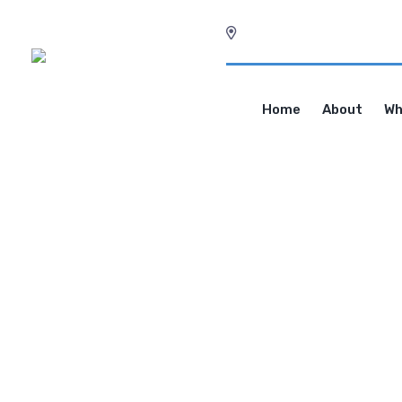
Home
About
Wh