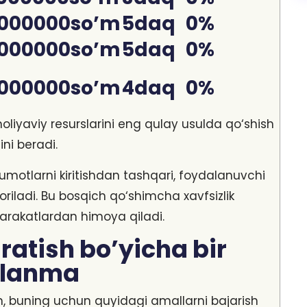
000000so’m
5daq
0%
000000so’m
5daq
0%
000000so’m
4daq
0%
liyaviy resurslarini eng qulay usulda qo‘shish
ni beradi.
umotlarni kiritishdan tashqari, foydalanuvchi
riladi. Bu bosqich qo‘shimcha xavfsizlik
harakatlardan himoya qiladi.
ratish bo’yicha bir
’llanma
an, buning uchun quyidagi amallarni bajarish