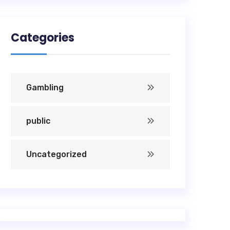
Categories
Gambling
public
Uncategorized