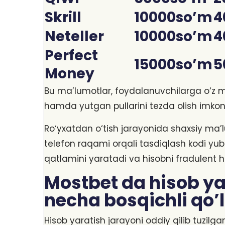
Skrill
10000so’m
4
Neteller
10000so’m
4
Perfect
15000so’m
5
Money
Bu ma’lumotlar, foydalanuvchilarga o‘z mo
hamda yutgan pullarini tezda olish imkoni
Ro‘yxatdan o‘tish jarayonida shaxsiy ma’l
telefon raqami orqali tasdiqlash kodi yubo
qatlamini yaratadi va hisobni fradulent 
Mostbet da hisob ya
necha bosqichli qo
Hisob yaratish jarayoni oddiy qilib tuzilg