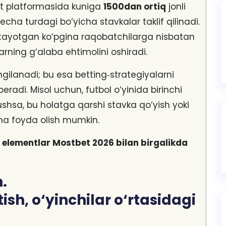
bet platformasida kuniga
1500dan ortiq
jonli
necha turdagi bo‘yicha stavkalar taklif qilinadi.
itayotgan ko‘pgina raqobatchilarga nisbatan
arning g‘alaba ehtimolini oshiradi.
ngilanadi; bu esa betting‑strategiyalarni
radi. Misol uchun, futbol o‘yinida birinchi
tushsa, bu holatga qarshi stavka qo‘yish yoki
ha foyda olish mumkin.
n elementlar
Mostbet 2026
bilan birgalikda
h.
sh, o‘yinchilar o‘rtasidagi