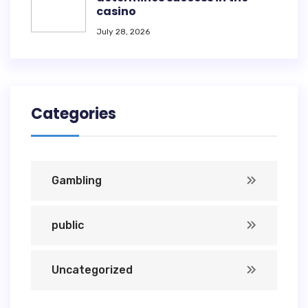
casino
July 28, 2026
Categories
Gambling
public
Uncategorized