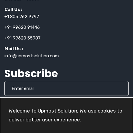
Call Us :
+1 805 262 9797
+91 99620 91446
+91 99620 55987
Mail Us :
info@upmostsolution.com
Subscribe
Welcome to Upmost Solution, We use cookies to
deliver better user experience.