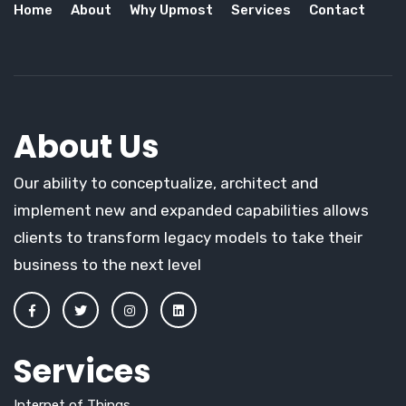
Home
About
Why Upmost
Services
Contact
About Us
Our ability to conceptualize, architect and
implement new and expanded capabilities allows
clients to transform legacy models to take their
business to the next level
Services
Internet of Things