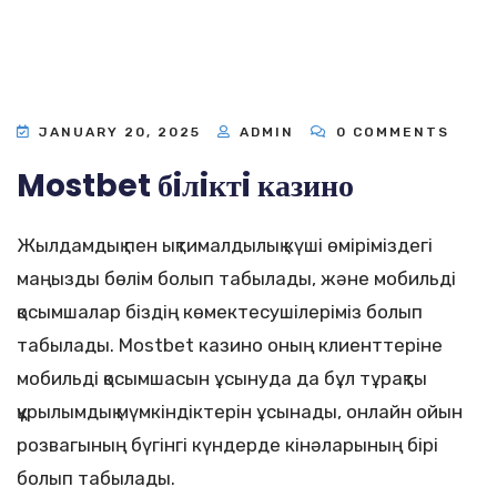
JANUARY 20, 2025
ADMIN
0 COMMENTS
Mostbet бiлiктi казино
Жылдамдық пен ықтималдылық күші өміріміздегі
маңызды бөлім болып табылады, және мобильді
қосымшалар біздің көмектесушілеріміз болып
табылады. Mostbet казино оның клиенттеріне
мобильді қосымшасын ұсынуда да бұл тұрақты
құрылымдық мүмкіндіктерін ұсынады, онлайн ойын
розвагының бүгінгі күндерде кінәларының бірі
болып табылады.