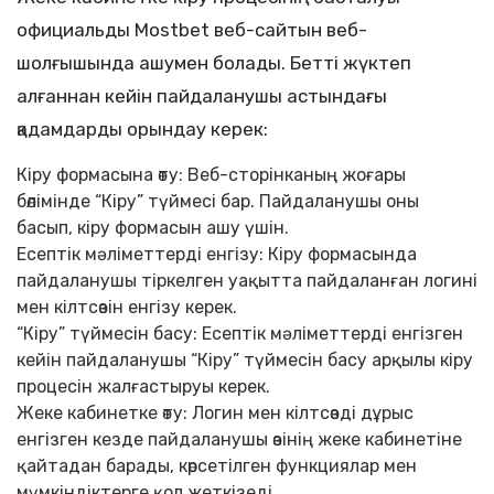
официальды Mostbet веб-сайтын веб-
шолғышында ашумен болады. Бетті жүктеп
алғаннан кейін пайдаланушы астындағы
қадамдарды орындау керек:
Кіру формасына өту: Веб-сторінканың жоғары
бөлімінде “Кіру” түймесі бар. Пайдаланушы оны
басып, кіру формасын ашу үшін.
Есептік мәліметтерді енгізу: Кіру формасында
пайдаланушы тіркелген уақытта пайдаланған логині
мен кілтсөзін енгізу керек.
“Кіру” түймесін басу: Есептік мәліметтерді енгізген
кейін пайдаланушы “Кіру” түймесін басу арқылы кіру
процесін жалғастыруы керек.
Жеке кабинетке өту: Логин мен кілтсөзді дұрыс
енгізген кезде пайдаланушы өзінің жеке кабинетіне
қайтадан барады, көрсетілген функциялар мен
мүмкіндіктерге қол жеткізеді.