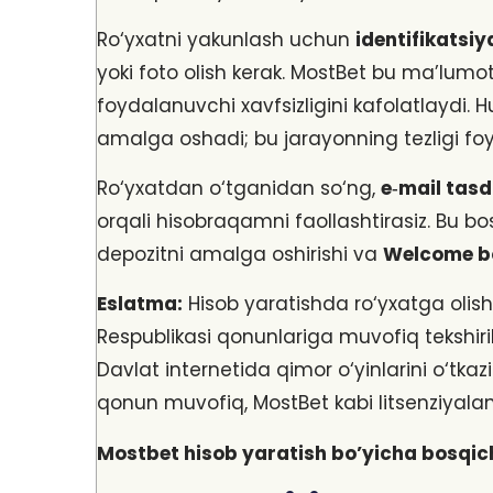
Ro‘yxatni yakunlash uchun
identifikatsiy
yoki foto olish kerak. MostBet bu ma’lumot
foydalanuvchi xavfsizligini kafolatlaydi. H
amalga oshadi; bu jarayonning tezligi foyd
Ro‘yxatdan o‘tganidan so‘ng,
e‑mail tasd
orqali hisobraqamni faollashtirasiz. Bu b
depozitni amalga oshirishi va
Welcome b
Eslatma:
Hisob yaratishda ro‘yxatga olish
Respublikasi qonunlariga muvofiq tekshiri
Davlat internetida qimor o‘yinlarini o‘tkaz
qonun muvofiq, MostBet kabi litsenziyalang
Mostbet hisob yaratish bo’yicha bosqi