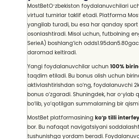
MostBetOʻzbekiston foydalanuvchilari uchun
virtual turnirlar taklif etadi. Platforma
Mos
yangilab turadi, bu esa har qanday sport
osonlashtiradi. Misol uchun, futbolning e
SerieA) boshlang‘ich odds1.95dan5.80gacha o
daromad keltiradi.
Yangi foydalanuvchilar uchun
100% birin
taqdim etiladi. Bu bonus olish uchun birin
aktivlashtirishdan so‘ng, foydalanuvchi 
bonus o‘zgaradi. Shuningdek, har oʻylab 
bo‘lib, yo‘qotilgan summalarning bir qism
MostBet platformasining
ko‘p tilli interfe
bor. Bu nafaqat navigatsiyani soddalashtir
tushunishga yordam beradi. Foydalanuvchi 