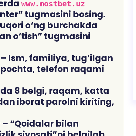
erda
www.mostbet.uz
Enter” tugmasini bosing.
uqori o‘ng burchakda
an o‘tish” tugmasini
– Ism, familiya, tug‘ilgan
n pochta, telefon raqami
a 8 belgi, raqam, katta
n iborat parolni kiriting,
r
– “Qoidalar bilan
lik siyosati”ni belgilab,