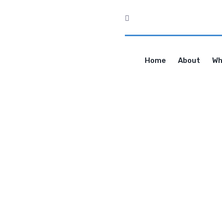
Home
About
Wh