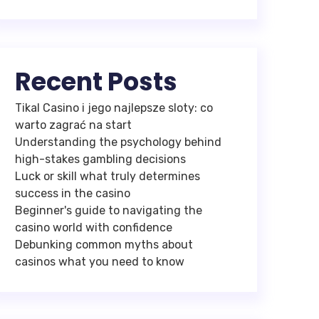
Recent Posts
Tikal Casino i jego najlepsze sloty: co
warto zagrać na start
Understanding the psychology behind
high-stakes gambling decisions
Luck or skill what truly determines
success in the casino
Beginner's guide to navigating the
casino world with confidence
Debunking common myths about
casinos what you need to know