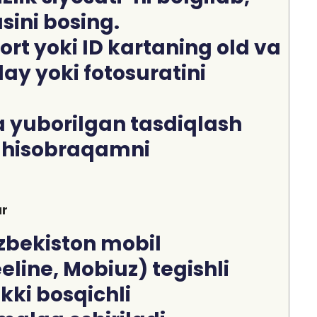
ini bosing.
rt yoki ID kartaning old va
ay yoki fotosuratini
 yuborilgan tasdiqlash
u hisobraqamni
ar
zbekiston mobil
eline, Mobiuz) tegishli
ikki bosqichli