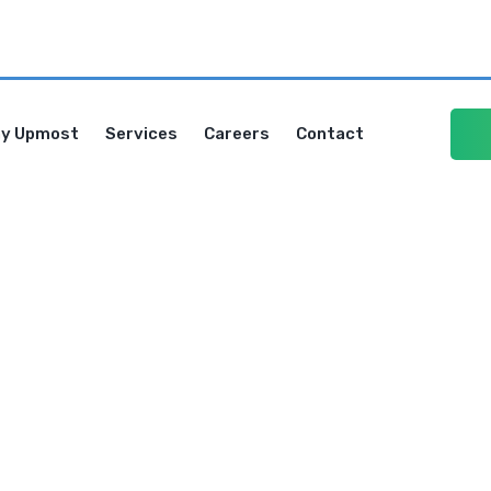
y Upmost
Services
Careers
Contact
Blog Details