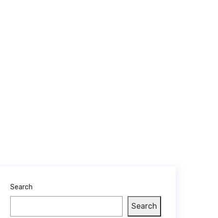
Search
Search