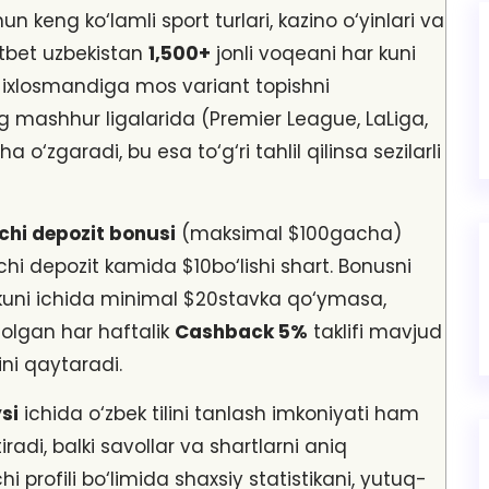
 keng ko‘lamli sport turlari, kazino o‘yinlari va
tbet uzbekistan
1,500+
jonli voqeani har kuni
 ixlosmandiga mos variant topishni
ng mashhur ligalarida (Premier League, LaLiga,
‘zgaradi, bu esa to‘g‘ri tahlil qilinsa sezilarli
chi depozit bonusi
(maksimal $100gacha)
chi depozit kamida $10bo‘lishi shart. Bonusni
2kuni ichida minimal $20stavka qo‘ymasa,
qolgan har haftalik
Cashback 5%
taklifi mavjud
ini qaytaradi.
ysi
ichida o‘zbek tilini tanlash imkoniyati ham
adi, balki savollar va shartlarni aniq
profili bo‘limida shaxsiy statistikani, yutuq-