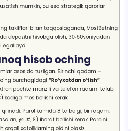
i kuzatish mumkin, bu esa strategik qarorlar
ng takliflari bilan taqqoslaganda, MostBetning
a depozitni hisobga olish, 30‑60soniyadan
i egallaydi.
unoq hisob oching
mlar asosida tuzilgan. Birinchi qadam –
i o‘ng burchagidagi
“Ro‘yxatdan o‘tish”
ektron pochta manzili va telefon raqami talab
) kodiga mos bo‘lishi kerak.
qilinadi. Parol kamida 8 ta belgi, bir raqam,
alan, @, #, $) iborat bo‘lishi kerak. Parolni
orqali xatoliklarning oldini olasiz.