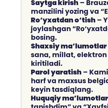
Saytga kirish
– Brauz
manzilini yozing va “
Ro‘yxatdan o‘tish
– Y
joylashgan “Ro‘yxatd
bosing.
Shaxsiy ma’lumotlar
sana, millat, elektro
kiritiladi.
Parol yaratish
– Kamid
harf va maxsus belgida
keyin tasdiqlang.
Huquqiy ma’lumotla
tanishdim” va “Xavfsiz