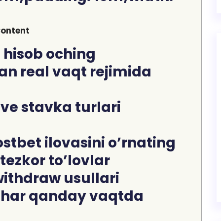
ontent
 hisob oching
ilan real vaqt rejimida
ive stavka turlari
stbet ilovasini o’rnating
 tezkor to’lovlar
withdraw usullari
li har qanday vaqtda