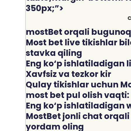
350px;”>
C
mostBet orqali bugunoq
Most bet live tikishlar b
stavka qiling
Eng ko‘p ishlatiladigan l
Xavfsiz va tezkor kir
Qulay tikishlar uchun Mo
most bet pul olish vaqti:
Eng ko‘p ishlatiladigan 
MostBet jonli chat orqa
yordam oling