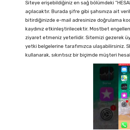
Siteye erişebildiğiniz en sağ bölümdeki “HESA
açılacaktır. Burada şifre gibi şahsınıza ait ve
bitirdiğinizde e-mail adresinize doğrulama kodu
kaydınız etkinleştirilecektir. Mostbet engellen
ziyaret etmeniz yeterlidir. Sitemizi gezerek ü
yetki belgelerine tarafımızca ulaşabilirsiniz.
kullanarak, sıkıntısız bir biçimde müşteri hesab