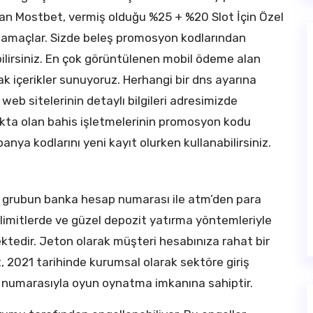
olan Mostbet, vermiş olduğu %25 + %20 Slot İçin Özel
zı amaçlar. Sizde beleş promosyon kodlarından
ilirsiniz. En çok görüntülenen mobil ödeme alan
ak içerikler sunuyoruz. Herhangi bir dns ayarına
b sitelerinin detaylı bilgileri adresimizde
ta olan bahis işletmelerinin promosyon kodu
nya kodlarını yeni kayıt olurken kullanabilirsiniz.
ız grubun banka hesap numarası ile atm’den para
 limitlerde ve güzel depozit yatırma yöntemleriyle
ektedir. Jeton olarak müşteri hesabınıza rahat bir
t, 2021 tarihinde kurumsal olarak sektöre giriş
 numarasıyla oyun oynatma imkanına sahiptir.