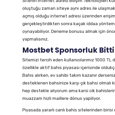
Sitenin internet adresi Bilişim Teknolojileri K
oluştuğu zaman siteye aynı adres ile ulaşmak
açmış olduğu internet adresi üzerinden erişim g
gerçekleştirdikten sonra kaçak iddaa yöntem
oynayabiliyor. Deneme bonusu almak için öncelik
yapmalısınız.
Mostbet Sponsorluk Bitti
Sitemizi tercih eden kullanıcılarımız 1000 TL
özellikle aktif bahis piyasası içerisinde oldu
Bahis alırken, ev sahibi takım kazanır derseniz
desteklenen bahsinize karşı çık bahsi olmalı k
hep destekle aliyorum ama karsi cik bahisler
muazzam hizli maillere dönus yapiliyor.
Piyasada yararlı canlı bahis sitelerinden biris