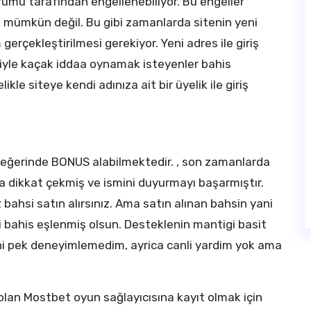
urumu tarafından engellenebiliyor. Bu engeller
 mümkün değil. Bu gibi zamanlarda sitenin yeni
erçekleştirilmesi gerekiyor. Yeni adres ile giriş
iyle kaçak iddaa oynamak isteyenler bahis
le siteye kendi adınıza ait bir üyelik ile giriş
 değerinde BONUS alabilmektedir. , son zamanlarda
kça dikkat çekmiş ve ismini duyurmayı başarmıştır.
 bahsi satın alırsınız. Ama satın alınan bahsin yani
i bahis eşlenmiş olsun. Desteklenin mantigi basit
ini pek deneyimlemedim, ayrica canli yardim yok ama
i olan Mostbet oyun sağlayıcısına kayıt olmak için