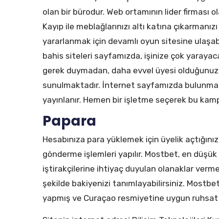
olan bir bürodur. Web ortamının lider firması 
Kayıp ile meblağlarınızı altı katına çıkarmanı
yararlanmak için devamlı oyun sitesine ulaşab
bahis siteleri sayfamızda, işinize çok yarayac
gerek duymadan, daha evvel üyesi olduğunuz we
sunulmaktadır. İnternet sayfamızda bulunmak
yayınlanır. Hemen bir işletme seçerek bu kampa
Papara
Hesabınıza para yüklemek için üyelik açtığın
gönderme işlemleri yapılır. Mostbet, en düşük
iştirakçilerine ihtiyaç duyulan olanaklar verm
şekilde bakiyenizi tanımlayabilirsiniz. Mostbe
yapmış ve Curaçao resmiyetine uygun ruhsat