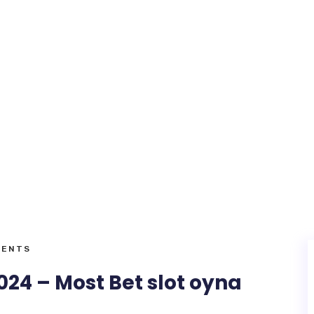
Home
Blog Details
MENTS
024 – Most Bet slot oyna