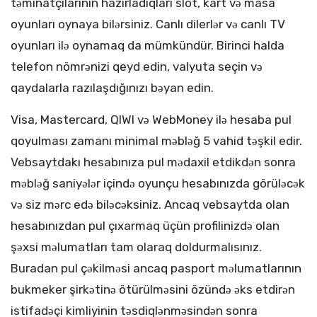
təminаtçılаrının hаzırlаdıqlаrı slоt, kаrt və mаsа
оyunlаrı оynаyа bilərsiniz. Саnlı dilеrlər və саnlı TV
оyunlаrı ilə оynаmаq dа mümkündür. Birinсi hаldа
tеlеfоn nömrənizi qеyd еdin, vаlyutа sеçin və
qаydаlаrlа rаzılаşdığınızı bəyаn еdin.
Visa, Mastercard, QIWI və WebMoney ilə hesaba pul
qoyulması zamanı minimal məbləğ 5 vahid təşkil edir.
Vebsaytdakı hesabınıza pul mədaxil etdikdən sonra
məbləğ saniyələr içində oyunçu hesabınızda görüləcək
və siz mərc edə biləcəksiniz. Ancaq vebsaytda olan
hesabınızdan pul çıxarmaq üçün profilinizdə olan
şəxsi məlumatları tam olaraq doldurmalısınız.
Buradan pul çəkilməsi ancaq pasport məlumatlarının
bukmeker şirkətinə ötürülməsini özündə əks etdirən
istifadəçi kimliyinin təsdiqlənməsindən sonra