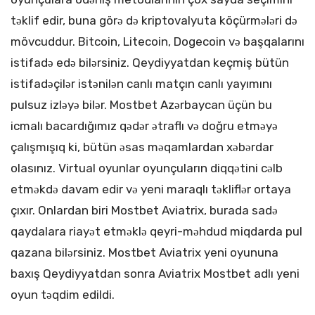
təklif edir, buna görə də kriptovalyuta köçürmələri də
mövcuddur. Bitcoin, Litecoin, Dogecoin və başqalarını
istifadə edə bilərsiniz. Qeydiyyatdan keçmiş bütün
istifadəçilər istənilən canlı matçın canlı yayımını
pulsuz izləyə bilər. Mostbet Azərbaycan üçün bu
icmalı bacardığımız qədər ətraflı və doğru etməyə
çalışmışıq ki, bütün əsas məqamlardan xəbərdar
olasınız. Virtual oyunlar oyunçuların diqqətini cəlb
etməkdə davam edir və yeni maraqlı təkliflər ortaya
çıxır. Onlardan biri Mostbet Aviatrix, burada sadə
qaydalara riayət etməklə qeyri-məhdud miqdarda pul
qazana bilərsiniz. Mostbet Aviatrix yeni oyununa
baxış Qeydiyyatdan sonra Aviatrix Mostbet adlı yeni
oyun təqdim edildi.