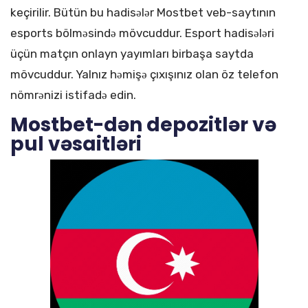
keçirilir. Bütün bu hadisələr Mostbet veb-saytının
esports bölməsində mövcuddur. Esport hadisələri
üçün matçın onlayn yayımları birbaşa saytda
mövcuddur. Yalnız həmişə çıxışınız olan öz telefon
nömrənizi istifadə edin.
Mostbet-dən depozitlər və
pul vəsaitləri