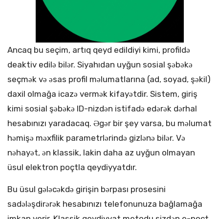
Ancaq bu seçim, artıq qeyd edildiyi kimi, profildə
deaktiv edilə bilər. Siyahıdan uyğun sosial şəbəkə
seçmək və əsas profil məlumatlarına (ad, soyad, şəkil)
daxil olmağa icazə vermək kifayətdir. Sistem, giriş
kimi sosial şəbəkə ID-nizdən istifadə edərək dərhal
hesabınızı yaradacaq. Əgər bir şey varsa, bu məlumat
həmişə məxfilik parametrlərində gizlənə bilər. Və
nəhayət, ən klassik, lakin daha az uyğun olmayan
üsul elektron poçtla qeydiyyatdır.
Bu üsul gələcəkdə girişin bərpası prosesini
sadələşdirərək hesabınızı telefonunuza bağlamağa
imkan verir. Klassik qeydiyyat metodu sizdən e-poçt,