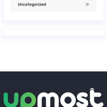
Uncategorized