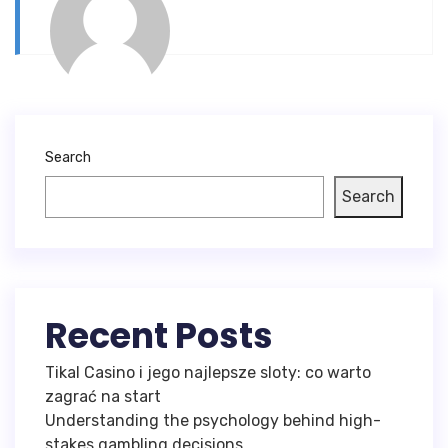
Search
Search
Recent Posts
Tikal Casino i jego najlepsze sloty: co warto
zagrać na start
Understanding the psychology behind high-
stakes gambling decisions