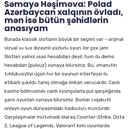
Səmayə Həşimova: Polad
Azərbaycan xalqının övladı,
mən isə bütün şəhidlərin
anasıyam
Burada klassik slotların böyük bir seçimi var – orijinal
vizual və səs dizaynlı yüzlərlə oyun, bir çox janr.
Slotları yalnız əsas hesabdan deyil, həm də demo
hesabdan (pulsuz) oynaya bilərsiniz. Bu, əmanətin
təhlükəsizliyi üçün hər bir oyunun interfeysi ilə
etibarlı şəkildə tanış olmağa imkan verəcəkdir. Canlı
kazino bölməsində canlı oyunçularla pul qarşılığında
şans oyunları oynaya bilərsiniz. Bunlar rəqabətli
onlayn oyun dünyasındakı hadisələrə mərclərdir.
Qarşılaşmalar mütəmadi olaraq Counter-Strike, Dota
2, League of Legends, Valorant kimi oyunlarda