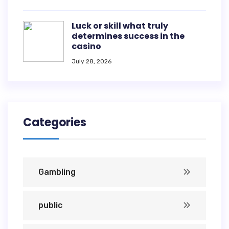
Luck or skill what truly
determines success in the
casino
July 28, 2026
Categories
Gambling
public