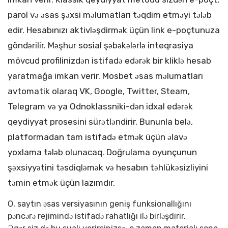
parol və əsas şəxsi məlumatları təqdim etməyi tələb
edir. Hesabınızı aktivləşdirmək üçün link e-poçtunuza
göndərilir. Məşhur sosial şəbəkələrlə inteqrasiya
mövcud profilinizdən istifadə edərək bir kliklə hesab
yaratmağa imkan verir. Mosbet əsas məlumatları
avtomatik olaraq VK, Google, Twitter, Steam,
Telegram və ya Odnoklassniki-dən idxal edərək
qeydiyyat prosesini sürətləndirir. Bununla belə,
platformadan tam istifadə etmək üçün əlavə
yoxlama tələb olunacaq. Doğrulama oyunçunun
şəxsiyyətini təsdiqləmək və hesabın təhlükəsizliyini
təmin etmək üçün lazımdır.
O, saytın əsas versiyasının geniş funksionallığını
pəncərə rejimində istifadə rahatlığı ilə birləşdirir.