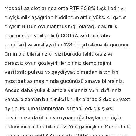
Mosbet az slotlarında orta RTP 96,8% təşkil edir və
dəyişkənlik aşağıdan həddindən artıq yüksəkə qədər
dəyişir. Bütün oyunlar müstəqil olaraq ədalətlilik
baxımından yoxlanılır (eCOGRA və iTechLabs
auditləri) və əməliyyatlar 128 bit şifrələmə ilə qorunur.
Əmin ola bilərsiniz ki, sizi burada təhlükəsiz və
qərəzsiz oyun gözləyir! Hər biriniz demo rejimi
vasitəsilə pulsuz və qeydiyyat olmadan istənilən
mostbet az maşınında gücünüzü sınaya bilərsiniz.
Ancaq daha yüksək ambisiyalarınız və hədəfləriniz
varsa, o zaman bu hərəkətlərə ilk olaraq 2 dəqiqə vaxt
ayırın. Məlumatlarınızdan istifadə edərək şəxsi
hesabınıza daxil ola və oynamağa başlamaq üçün
balansınızı artıra bilərsiniz. Yeri gəlmişkən, Mosbet ilk
depozitinizə 550 AZN-ə qədər 100% bonus verir, ona