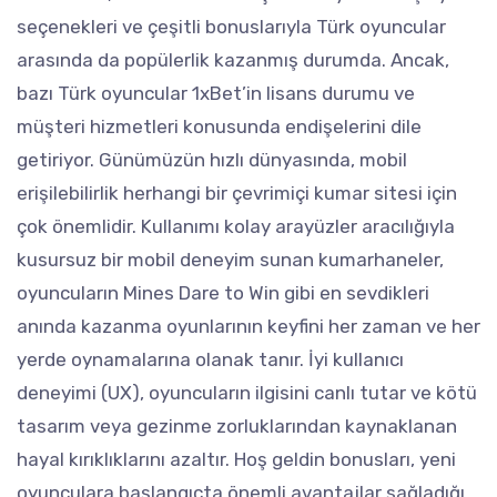
seçenekleri ve çeşitli bonuslarıyla Türk oyuncular
arasında da popülerlik kazanmış durumda. Ancak,
bazı Türk oyuncular 1xBet’in lisans durumu ve
müşteri hizmetleri konusunda endişelerini dile
getiriyor. Günümüzün hızlı dünyasında, mobil
erişilebilirlik herhangi bir çevrimiçi kumar sitesi için
çok önemlidir. Kullanımı kolay arayüzler aracılığıyla
kusursuz bir mobil deneyim sunan kumarhaneler,
oyuncuların Mines Dare to Win gibi en sevdikleri
anında kazanma oyunlarının keyfini her zaman ve her
yerde oynamalarına olanak tanır. İyi kullanıcı
deneyimi (UX), oyuncuların ilgisini canlı tutar ve kötü
tasarım veya gezinme zorluklarından kaynaklanan
hayal kırıklıklarını azaltır. Hoş geldin bonusları, yeni
oyunculara başlangıçta önemli avantajlar sağladığı