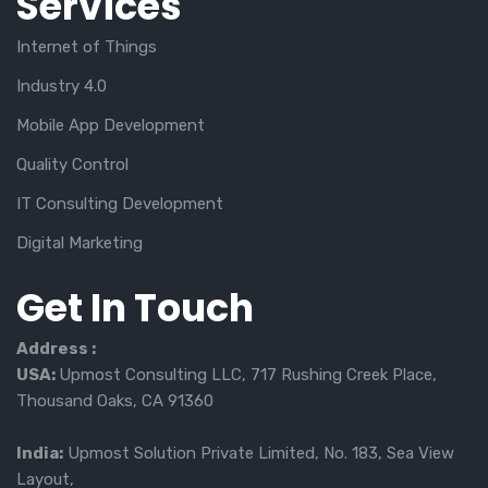
Services
Internet of Things
Industry 4.0
Mobile App Development
Quality Control
IT Consulting Development
Digital Marketing
Get In Touch
Address :
USA:
Upmost Consulting LLC, 717 Rushing Creek Place,
Thousand Oaks, CA 91360
India:
Upmost Solution Private Limited, No. 183, Sea View
Layout,