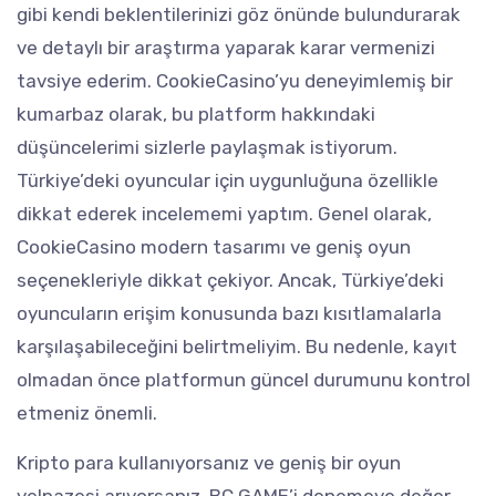
gibi kendi beklentilerinizi göz önünde bulundurarak
ve detaylı bir araştırma yaparak karar vermenizi
tavsiye ederim. CookieCasino’yu deneyimlemiş bir
kumarbaz olarak, bu platform hakkındaki
düşüncelerimi sizlerle paylaşmak istiyorum.
Türkiye’deki oyuncular için uygunluğuna özellikle
dikkat ederek incelememi yaptım. Genel olarak,
CookieCasino modern tasarımı ve geniş oyun
seçenekleriyle dikkat çekiyor. Ancak, Türkiye’deki
oyuncuların erişim konusunda bazı kısıtlamalarla
karşılaşabileceğini belirtmeliyim. Bu nedenle, kayıt
olmadan önce platformun güncel durumunu kontrol
etmeniz önemli.
Kripto para kullanıyorsanız ve geniş bir oyun