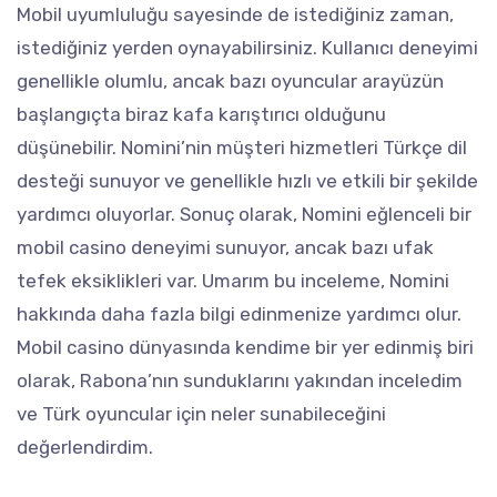
Mobil uyumluluğu sayesinde de istediğiniz zaman,
istediğiniz yerden oynayabilirsiniz. Kullanıcı deneyimi
genellikle olumlu, ancak bazı oyuncular arayüzün
başlangıçta biraz kafa karıştırıcı olduğunu
düşünebilir. Nomini’nin müşteri hizmetleri Türkçe dil
desteği sunuyor ve genellikle hızlı ve etkili bir şekilde
yardımcı oluyorlar. Sonuç olarak, Nomini eğlenceli bir
mobil casino deneyimi sunuyor, ancak bazı ufak
tefek eksiklikleri var. Umarım bu inceleme, Nomini
hakkında daha fazla bilgi edinmenize yardımcı olur.
Mobil casino dünyasında kendime bir yer edinmiş biri
olarak, Rabona’nın sunduklarını yakından inceledim
ve Türk oyuncular için neler sunabileceğini
değerlendirdim.