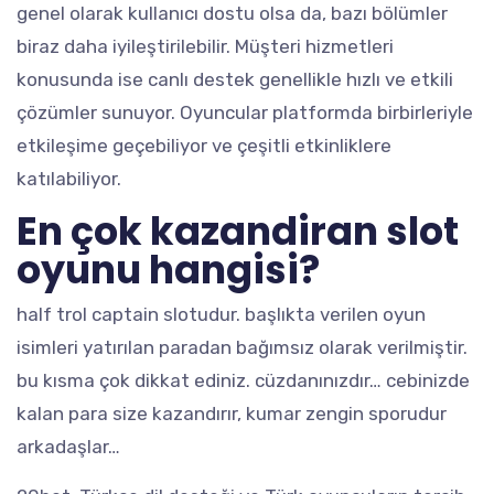
genel olarak kullanıcı dostu olsa da, bazı bölümler
biraz daha iyileştirilebilir. Müşteri hizmetleri
konusunda ise canlı destek genellikle hızlı ve etkili
çözümler sunuyor. Oyuncular platformda birbirleriyle
etkileşime geçebiliyor ve çeşitli etkinliklere
katılabiliyor.
En çok kazandiran slot
oyunu hangisi?
half trol captain slotudur. başlıkta verilen oyun
isimleri yatırılan paradan bağımsız olarak verilmiştir.
bu kısma çok dikkat ediniz. cüzdanınızdır… cebinizde
kalan para size kazandırır, kumar zengin sporudur
arkadaşlar…