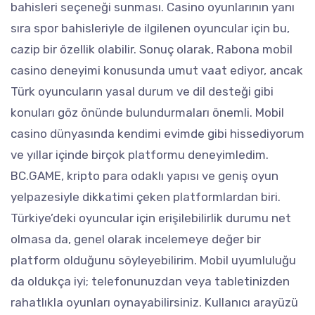
bahisleri seçeneği sunması. Casino oyunlarının yanı
sıra spor bahisleriyle de ilgilenen oyuncular için bu,
cazip bir özellik olabilir. Sonuç olarak, Rabona mobil
casino deneyimi konusunda umut vaat ediyor, ancak
Türk oyuncuların yasal durum ve dil desteği gibi
konuları göz önünde bulundurmaları önemli. Mobil
casino dünyasında kendimi evimde gibi hissediyorum
ve yıllar içinde birçok platformu deneyimledim.
BC.GAME, kripto para odaklı yapısı ve geniş oyun
yelpazesiyle dikkatimi çeken platformlardan biri.
Türkiye’deki oyuncular için erişilebilirlik durumu net
olmasa da, genel olarak incelemeye değer bir
platform olduğunu söyleyebilirim. Mobil uyumluluğu
da oldukça iyi; telefonunuzdan veya tabletinizden
rahatlıkla oyunları oynayabilirsiniz. Kullanıcı arayüzü