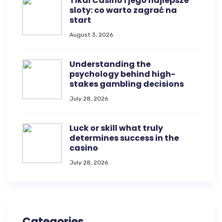
Tikal Casino i jego najlepsze
sloty: co warto zagrać na
start
August 3, 2026
Understanding the
psychology behind high-
stakes gambling decisions
July 28, 2026
Luck or skill what truly
determines success in the
casino
July 28, 2026
Categories