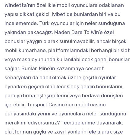
Windetta’nın özellikle mobil oyunculara odaklanan
yapısı dikkat çekici. Ivibet de bunlardan biri ve bu
incelememde, Türk oyuncular için neler sunduğuna
yakından bakacağız. Maden Dare To Win’e özel
bonuslar yaygın olarak sunulmayabilir; ancak birçok
mobil kumarhane, platformlarındaki herhangi bir slot
veya masa oyununda kullanılabilecek genel bonuslar
sağlar. Bunlar, Mine’ın kazanmaya cesaret
senaryoları da dahil olmak üzere çeşitli oyunlar
oynarken geçerli olabilecek hoş geldin bonuslarını,
para yatırma eşleşmelerini veya bedava dönüşleri
içerebilir. Tipsport Casino’nun mobil casino
dünyasındaki yerini ve oyunculara neler sunduğunu
merak mı ediyorsunuz? Tecrübelerime dayanarak,
platformun güçlü ve zayıf yönlerini ele alarak size