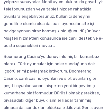
yelpaze sunuyorlar. Mobil uyumlulukları da gayet iyi;
telefonunuzdan veya tabletinizden rahatlıkla
oyunlara erişebiliyorsunuz. Kullanıcı deneyimi
genellikle olumlu olsa da, bazı oyuncular site içi
navigasyonun biraz karmaşık olduğunu düşünüyor.
Müşteri hizmetleri konusunda ise canlı destek ve e-
posta seçenekleri mevcut.
Boomerang Casino’yu deneyimlemiş bir kumarbaz
olarak, Türk oyuncular için neler sunduğuna dair
içgörülerimi paylaşmak istiyorum. Boomerang
Casino, canlı casino oyunları ve slot oyunları gibi
çeşitli oyunlar sunan, nispeten yeni bir çevrimiçi
kumarhane platformudur. Dürüst olmak gerekirse,
piyasadaki diğer büyük isimler kadar tanınmış
olmasa da, sundukları oldukça etkileyici. Geniş oyun