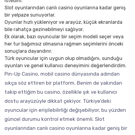
istedim.
Slot oyunlarından canlı casino oyunlarına kadar geniş
bir yelpaze sunuyorlar.
Oyunlar hızlı yükleniyor ve arayüz, küçük ekranlarda
bile rahatça gezinebilmeyi sağlıyor.
Ek olarak, bazı oyuncular bir seçim modeli seçer veya
her tur bağımsız olmasına rağmen seçimlerini önceki
sonuçlara dayandırır.
Türk oyuncular için uygun olup olmadığını, sunduğu
oyunları ve genel kullanıcı deneyimini değerlendirdim.
Pin-Up Casino, mobil casino dünyasında adından
sıkça söz ettiren bir platform. Benim de yakından
takip ettiğim bu casino, özellikle şık ve kullanıcı
dostu arayüzüyle dikkat çekiyor. Türkiye’deki
oyuncular için erişilebilirliği değişebiliyor, bu yüzden
güncel durumu kontrol etmek önemli. Slot
oyunlarından canlı casino oyunlarına kadar geniş bir