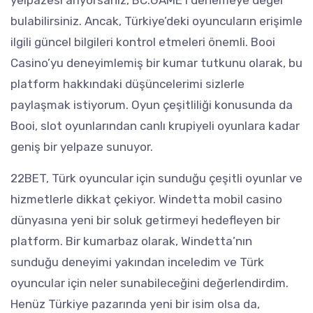
yelpazesi arıyorsanız, BC.GAME’i denemeye değer
bulabilirsiniz. Ancak, Türkiye’deki oyuncuların erişimle
ilgili güncel bilgileri kontrol etmeleri önemli. Booi
Casino’yu deneyimlemiş bir kumar tutkunu olarak, bu
platform hakkındaki düşüncelerimi sizlerle
paylaşmak istiyorum. Oyun çeşitliliği konusunda da
Booi, slot oyunlarından canlı krupiyeli oyunlara kadar
geniş bir yelpaze sunuyor.
22BET, Türk oyuncular için sunduğu çeşitli oyunlar ve
hizmetlerle dikkat çekiyor. Windetta mobil casino
dünyasına yeni bir soluk getirmeyi hedefleyen bir
platform. Bir kumarbaz olarak, Windetta’nın
sunduğu deneyimi yakından inceledim ve Türk
oyuncular için neler sunabileceğini değerlendirdim.
Henüz Türkiye pazarında yeni bir isim olsa da,