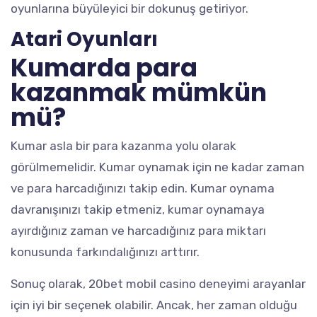
oyunlarına büyüleyici bir dokunuş getiriyor.
Atari Oyunları
Kumarda para
kazanmak mümkün
mü?
Kumar asla bir para kazanma yolu olarak
görülmemelidir. Kumar oynamak için ne kadar zaman
ve para harcadığınızı takip edin. Kumar oynama
davranışınızı takip etmeniz, kumar oynamaya
ayırdığınız zaman ve harcadığınız para miktarı
konusunda farkındalığınızı arttırır.
Sonuç olarak, 20bet mobil casino deneyimi arayanlar
için iyi bir seçenek olabilir. Ancak, her zaman olduğu