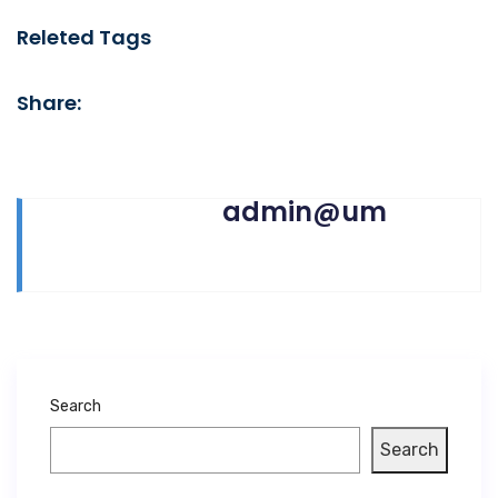
Releted Tags
Share:
admin@um
Search
Search