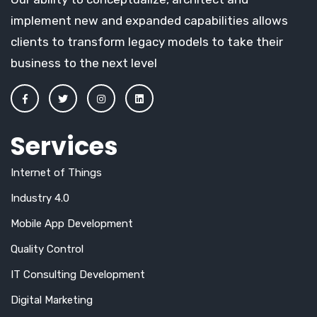
implement new and expanded capabilities allows
clients to transform legacy models to take their
business to the next level
Services
Internet of Things
Industry 4.0
Mobile App Development
Quality Control
IT Consulting Development
Digital Marketing