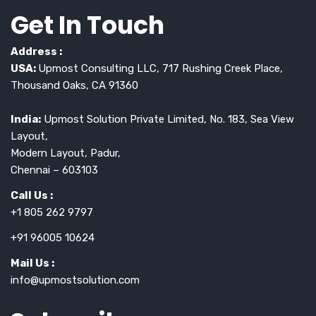
Get In Touch
Address :
USA:
Upmost Consulting LLC, 717 Rushing Creek Place,
Thousand Oaks, CA 91360
India:
Upmost Solution Private Limited, No. 183, Sea View
Layout,
Modern Layout, Padur,
Chennai – 603103
Call Us :
+1 805 262 9797
+91 96005 10624
Mail Us :
info@upmostsolution.com