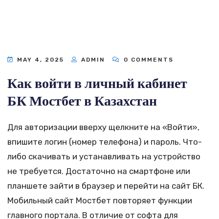
MAY 4, 2025
ADMIN
0 COMMENTS
Как войти в личный кабинет
БК Мостбет в Казахстан
Для авторизации вверху щелкните на «Войти»,
впишите логин (номер телефона) и пароль. Что-
либо скачивать и устанавливать на устройство
не требуется. Достаточно на смартфоне или
планшете зайти в браузер и перейти на сайт БК.
Мобильный сайт Мостбет повторяет функции
главного портала. В отличие от софта для