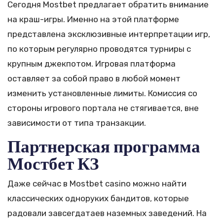
Сегодня Mostbet предлагает обратить внимание
на краш-игры. Именно на этой платформе
представлена эксклюзивные интерпретации игр,
по которым регулярно проводятся турниры с
крупным джекпотом. Игровая платформа
оставляет за собой право в любой момент
изменить установленные лимиты. Комиссия со
стороны игрового портала не стягивается, вне
зависимости от типа транзакции.
Партнерская программа
Мостбет КЗ
Даже сейчас в Mostbet casino можно найти
классических одноруких бандитов, которые
радовали завсегдатаев наземных заведений. На