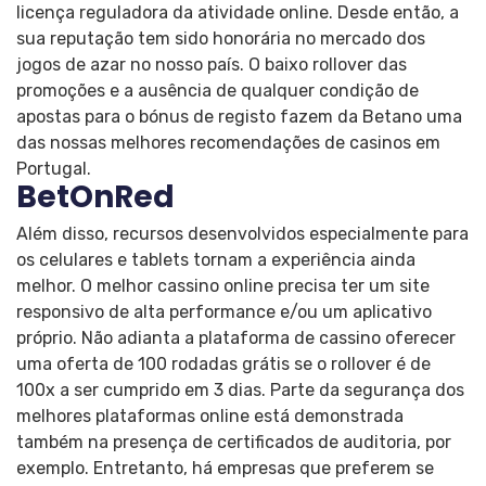
licença reguladora da atividade online. Desde então, a
sua reputação tem sido honorária no mercado dos
jogos de azar no nosso país. O baixo rollover das
promoções e a ausência de qualquer condição de
apostas para o bónus de registo fazem da Betano uma
das nossas melhores recomendações de casinos em
Portugal.
BetOnRed
Além disso, recursos desenvolvidos especialmente para
os celulares e tablets tornam a experiência ainda
melhor. O melhor cassino online precisa ter um site
responsivo de alta performance e/ou um aplicativo
próprio. Não adianta a plataforma de cassino oferecer
uma oferta de 100 rodadas grátis se o rollover é de
100x a ser cumprido em 3 dias. Parte da segurança dos
melhores plataformas online está demonstrada
também na presença de certificados de auditoria, por
exemplo. Entretanto, há empresas que preferem se