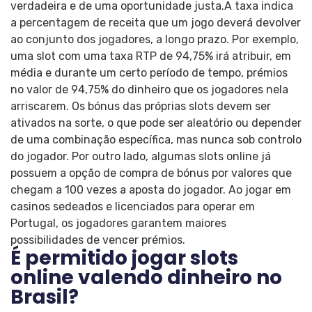
verdadeira e de uma oportunidade justa.A taxa indica
a percentagem de receita que um jogo deverá devolver
ao conjunto dos jogadores, a longo prazo. Por exemplo,
uma slot com uma taxa RTP de 94,75% irá atribuir, em
média e durante um certo período de tempo, prémios
no valor de 94,75% do dinheiro que os jogadores nela
arriscarem. Os bónus das próprias slots devem ser
ativados na sorte, o que pode ser aleatório ou depender
de uma combinação específica, mas nunca sob controlo
do jogador. Por outro lado, algumas slots online já
possuem a opção de compra de bónus por valores que
chegam a 100 vezes a aposta do jogador. Ao jogar em
casinos sedeados e licenciados para operar em
Portugal, os jogadores garantem maiores
possibilidades de vencer prémios.
É permitido jogar slots
online valendo dinheiro no
Brasil?