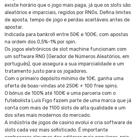
existe horário que o jogo mais paga, já que os slots são
aleatórios e imparciais, regidos por RNGs. Defina limites
de aposta, tempo de jogo e perdas aceitáveis antes de
apostar.
Indicada para bankroll entre 50€ e 100€, com apostas
na ordem dos 0,5%–1% por spin.
Os jogos eletrónicos de slot machine funcionam com
um software RNG (Gerador de Números Aleatórios, em
português), que assegura a sua imparcialidade e um
tratamento justo para os jogadores.
Com o primeiro depósito mínimo de 10€, ganha uma
oferta de boas-vindas até 250€ + 100 free spins.
O bónus de 100% até 100€ e uma parceria com o
futebolista Luís Figo fazem parte de uma marca que já
conta com mais de 1100 slots de alta qualidade e um
dos sites mais modernos do mercado.
A indústria de jogos de casino evolui e cria software de
slots cada vez mais sofisticado. É importante