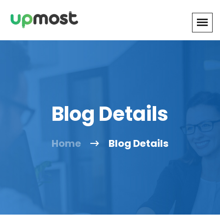
Blog Details
Home
Blog Details