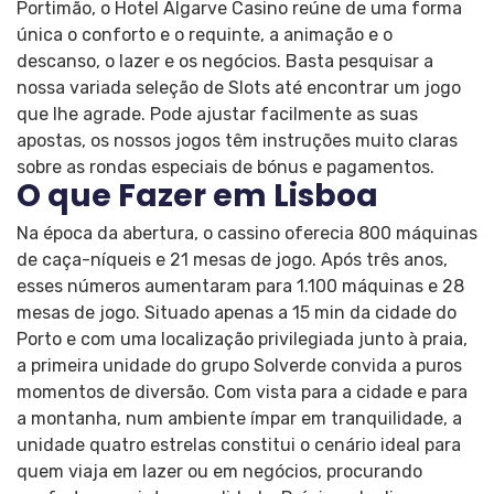
Portimão, o Hotel Algarve Casino reúne de uma forma
única o conforto e o requinte, a animação e o
descanso, o lazer e os negócios. Basta pesquisar a
nossa variada seleção de Slots até encontrar um jogo
que lhe agrade. Pode ajustar facilmente as suas
apostas, os nossos jogos têm instruções muito claras
sobre as rondas especiais de bónus e pagamentos.
O que Fazer em Lisboa
Na época da abertura, o cassino oferecia 800 máquinas
de caça-níqueis e 21 mesas de jogo. Após três anos,
esses números aumentaram para 1.100 máquinas e 28
mesas de jogo. Situado apenas a 15 min da cidade do
Porto e com uma localização privilegiada junto à praia,
a primeira unidade do grupo Solverde convida a puros
momentos de diversão. Com vista para a cidade e para
a montanha, num ambiente ímpar em tranquilidade, a
unidade quatro estrelas constitui o cenário ideal para
quem viaja em lazer ou em negócios, procurando