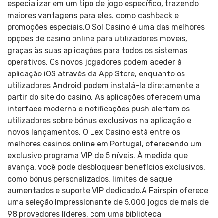
especializar em um tipo de jogo específico, trazendo
maiores vantagens para eles, como cashback e
promoções especiais.O Sol Casino é uma das melhores
opções de casino online para utilizadores móveis,
graças às suas aplicações para todos os sistemas
operativos. Os novos jogadores podem aceder à
aplicação iOS através da App Store, enquanto os
utilizadores Android podem instalá-la diretamente a
partir do site do casino. As aplicações oferecem uma
interface moderna e notificações push alertam os
utilizadores sobre bónus exclusivos na aplicação e
novos lançamentos. O Lex Casino está entre os
melhores casinos online em Portugal, oferecendo um
exclusivo programa VIP de 5 níveis. À medida que
avança, você pode desbloquear benefícios exclusivos,
como bónus personalizados, limites de saque
aumentados e suporte VIP dedicado.A Fairspin oferece
uma seleção impressionante de 5.000 jogos de mais de
98 provedores líderes, com uma biblioteca