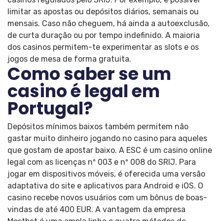
limitar as apostas ou depósitos diários, semanais ou
mensais. Caso não cheguem, há ainda a autoexclusão,
de curta duração ou por tempo indefinido. A maioria
dos casinos permitem-te experimentar as slots e os
jogos de mesa de forma gratuita.
Como saber se um
casino é legal em
Portugal?
Depósitos mínimos baixos também permitem não
gastar muito dinheiro jogando no casino para aqueles
que gostam de apostar baixo. A ESC é um casino online
legal com as licenças nº 003 e nº 008 do SRIJ. Para
jogar em dispositivos móveis, é oferecida uma versão
adaptativa do site e aplicativos para Android e iOS. O
casino recebe novos usuários com um bônus de boas-
vindas de até 400 EUR. A vantagem da empresa