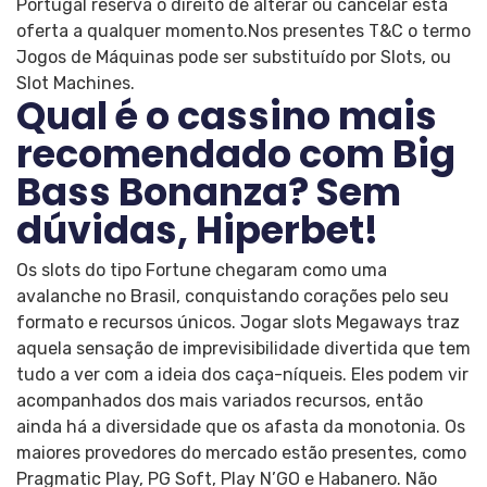
Portugal reserva o direito de alterar ou cancelar esta
oferta a qualquer momento.Nos presentes T&C o termo
Jogos de Máquinas pode ser substituído por Slots, ou
Slot Machines.
Qual é o cassino mais
recomendado com Big
Bass Bonanza? Sem
dúvidas, Hiperbet!
Os slots do tipo Fortune chegaram como uma
avalanche no Brasil, conquistando corações pelo seu
formato e recursos únicos. Jogar slots Megaways traz
aquela sensação de imprevisibilidade divertida que tem
tudo a ver com a ideia dos caça-níqueis. Eles podem vir
acompanhados dos mais variados recursos, então
ainda há a diversidade que os afasta da monotonia. Os
maiores provedores do mercado estão presentes, como
Pragmatic Play, PG Soft, Play N’GO e Habanero. Não