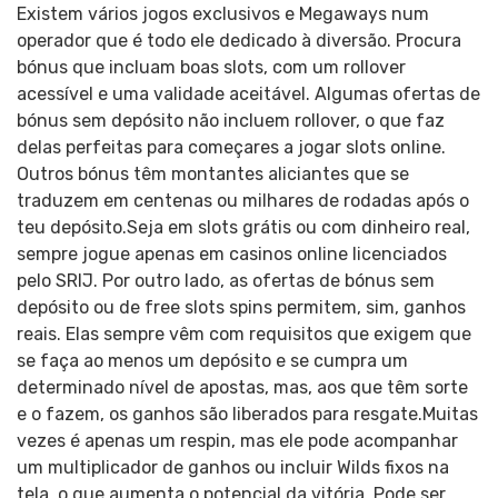
Existem vários jogos exclusivos e Megaways num
operador que é todo ele dedicado à diversão. Procura
bónus que incluam boas slots, com um rollover
acessível e uma validade aceitável. Algumas ofertas de
bónus sem depósito não incluem rollover, o que faz
delas perfeitas para começares a jogar slots online.
Outros bónus têm montantes aliciantes que se
traduzem em centenas ou milhares de rodadas após o
teu depósito.Seja em slots grátis ou com dinheiro real,
sempre jogue apenas em casinos online licenciados
pelo SRIJ. Por outro lado, as ofertas de bónus sem
depósito ou de free slots spins permitem, sim, ganhos
reais. Elas sempre vêm com requisitos que exigem que
se faça ao menos um depósito e se cumpra um
determinado nível de apostas, mas, aos que têm sorte
e o fazem, os ganhos são liberados para resgate.Muitas
vezes é apenas um respin, mas ele pode acompanhar
um multiplicador de ganhos ou incluir Wilds fixos na
tela, o que aumenta o potencial da vitória. Pode ser