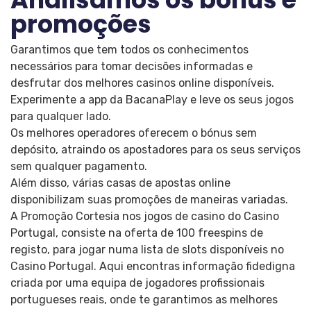
promoções
Garantimos que tem todos os conhecimentos
necessários para tomar decisões informadas e
desfrutar dos melhores casinos online disponíveis.
Experimente a app da BacanaPlay e leve os seus jogos
para qualquer lado.
Os melhores operadores oferecem o bónus sem
depósito, atraindo os apostadores para os seus serviços
sem qualquer pagamento.
Além disso, várias casas de apostas online
disponibilizam suas promoções de maneiras variadas.
A Promoção Cortesia nos jogos de casino do Casino
Portugal, consiste na oferta de 100 freespins de
registo, para jogar numa lista de slots disponíveis no
Casino Portugal. Aqui encontras informação fidedigna
criada por uma equipa de jogadores profissionais
portugueses reais, onde te garantimos as melhores