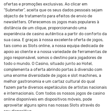
ofertas e promoções exclusivas. Ao clicar em
“Submeter”, aceita que os seus dados pessoais sejam
objecto de tratamento para efeitos de envio de
newsletters. Oferecemos os jogos mais populares à
distância de um clique, proporcionando uma
experiência de casino autêntica a partir do conforto da
sua casa. E graças à nossa excelente oferta de jogos,
tais como as Slots online, a nossa equipa dedicada de
apoio ao cliente e a nossa variedade de ferramentas de
jogo responsável, somos o destino para jogadores de
todo o mundo. O Casino, situado junto ao Hotel,
complementa a oferta abrindo portas à diversão com
uma enorme diversidade de jogos e slot machines, a
melhor gastronomia e um cartaz cultural do qual
fazem parte diversos espetáculos de artistas nacionais
e internacionais. Com todos os nossos jogos de casino
online disponíveis em dispositivos móveis, pode
aproveitar alguns spins nas nossas Slots através do