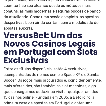
Leon terá ao seu alcance desde os métodos mais
comuns, as mais modernas e seguras opções de banco
da atualidade. Como uma seção completa, as apostas
desportivas Leon ainda contam com a modalidade de
apostas eSports.
VersusBet: Um dos
Novos Casinos Legais
em Portugal com Slots
Exclusivas
Entre os títulos disponíveis, estão 4 exclusivos,
acompanhados de nomes como o Space XY e o Samba
Soccer. Os jogos mais procurados e, coincidentemente,
mais oferecidos, são também as slot machines, algo
que conseguimos deduzir ao visitar qualquer um dos
15 casinos online. Fundada em 2005, a Betclic foi a
primeira casa de apostas em Portugal a obter uma