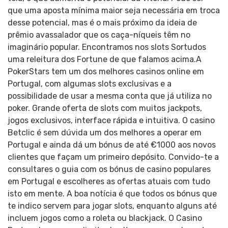
que uma aposta mínima maior seja necessária em troca
desse potencial, mas é o mais próximo da ideia de
prêmio avassalador que os caça-níqueis têm no
imaginário popular. Encontramos nos slots Sortudos
uma releitura dos Fortune de que falamos acima.A
PokerStars tem um dos melhores casinos online em
Portugal, com algumas slots exclusivas e a
possibilidade de usar a mesma conta que já utiliza no
poker. Grande oferta de slots com muitos jackpots,
jogos exclusivos, interface rápida e intuitiva. O casino
Betclic é sem dúvida um dos melhores a operar em
Portugal e ainda dá um bónus de até €1000 aos novos
clientes que façam um primeiro depósito. Convido-te a
consultares o guia com os bónus de casino populares
em Portugal e escolheres as ofertas atuais com tudo
isto em mente. A boa notícia é que todos os bónus que
te indico servem para jogar slots, enquanto alguns até
incluem jogos como a roleta ou blackjack. O Casino