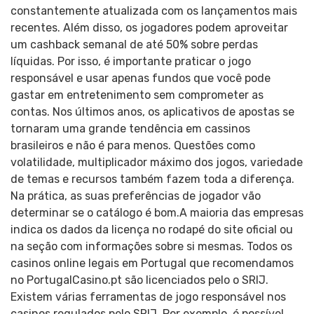
constantemente atualizada com os lançamentos mais
recentes. Além disso, os jogadores podem aproveitar
um cashback semanal de até 50% sobre perdas
líquidas. Por isso, é importante praticar o jogo
responsável e usar apenas fundos que você pode
gastar em entretenimento sem comprometer as
contas. Nos últimos anos, os aplicativos de apostas se
tornaram uma grande tendência em cassinos
brasileiros e não é para menos. Questões como
volatilidade, multiplicador máximo dos jogos, variedade
de temas e recursos também fazem toda a diferença.
Na prática, as suas preferências de jogador vão
determinar se o catálogo é bom.A maioria das empresas
indica os dados da licença no rodapé do site oficial ou
na seção com informações sobre si mesmas. Todos os
casinos online legais em Portugal que recomendamos
no PortugalCasino.pt são licenciados pelo o SRIJ.
Existem várias ferramentas de jogo responsável nos
casinos regulados pelo SRIJ. Por exemplo, é possível