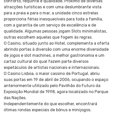
conforto, requinte e qualidade. Próximo de diversas
atracções turísticas e com uma deslumbrante vista
para a praia e para o mar, a unidade cinco estrelas
proporciona férias inesquecíveis para toda a família,
com a garantia de um serviço de excelência e de
qualidade. Algumas pessoas jogam Slots minimalistas,
outras escolhem aquelas que fogem às regras.
O Casino, situado junto ao Hotel, complementa a oferta
abrindo portas à diversão com uma enorme diversidade
de jogos e slot machines, a melhor gastronomia e um
cartaz cultural do qual fazem parte diversos
espetáculos de artistas nacionais e internacionais.
O Casino Lisboa, o maior cassino de Portugal, abriu
suas portas em 19 de abril de 2006, ocupando o espaço
anteriormente utilizado pelo Pavilhão do Futuro da
Exposição Mundial de 1998, agora localizado no Parque
das Nações.
Independentemente do que escolher, encontrará
ótimas rondas especiais de bónus e minijogos.