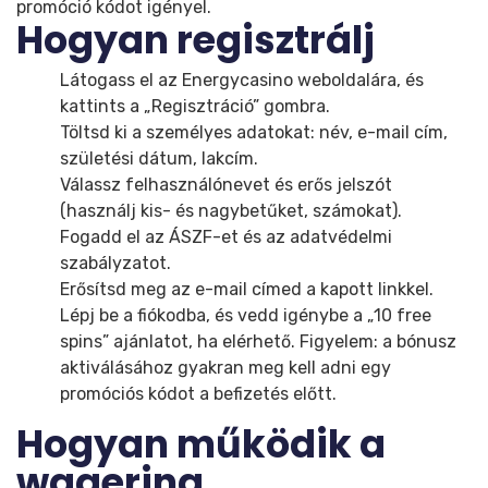
promóció kódot igényel.
Hogyan regisztrálj
Látogass el az Energycasino weboldalára, és
kattints a „Regisztráció” gombra.
Töltsd ki a személyes adatokat: név, e-mail cím,
születési dátum, lakcím.
Válassz felhasználónevet és erős jelszót
(használj kis- és nagybetűket, számokat).
Fogadd el az ÁSZF-et és az adatvédelmi
szabályzatot.
Erősítsd meg az e-mail címed a kapott linkkel.
Lépj be a fiókodba, és vedd igénybe a „10 free
spins” ajánlatot, ha elérhető. Figyelem: a bónusz
aktiválásához gyakran meg kell adni egy
promóciós kódot a befizetés előtt.
Hogyan működik a
wagering