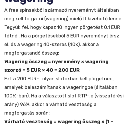
A free spinsekből származó nyereményt általában
meg kell forgatni (wagering) mielőtt kivehető lenne.
Tegyük fel, hogy kapsz 10 ingyen pörgetést 0,1 EUR
tétnél. Ha a pörgetésekből 5 EUR nyereményt érsz
el, és a wagering 40-szeres (40x), akkor a
megforgatandó összeg:
Wagering összeg = nyeremény × wagering
szorzó = 5 EUR × 40 = 200 EUR
Ezt a 200 EUR-t olyan slotokban kell pörgetned,
amelyek beleszámítanak a wageringbe (általában
100%-ban). Ha a választott slot RTP-je (visszatérési
arány) 96%, akkor a várható veszteség a
megforgatás során:
Várható veszteség = wagering összeg × (1 –