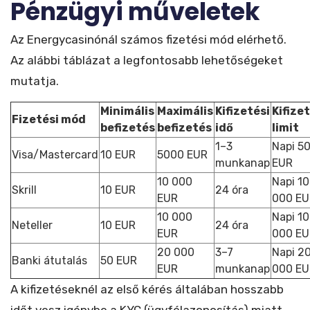
Pénzügyi műveletek
Az Energycasinónál számos fizetési mód elérhető.
Az alábbi táblázat a legfontosabb lehetőségeket
mutatja.
Minimális
Maximális
Kifizetési
Kifize
Fizetési mód
befizetés
befizetés
idő
limit
1–3
Napi 5
Visa/Mastercard
10 EUR
5000 EUR
munkanap
EUR
10 000
Napi 10
Skrill
10 EUR
24 óra
EUR
000 EU
10 000
Napi 10
Neteller
10 EUR
24 óra
EUR
000 EU
20 000
3–7
Napi 2
Banki átutalás
50 EUR
EUR
munkanap
000 EU
A kifizetéseknél az első kérés általában hosszabb