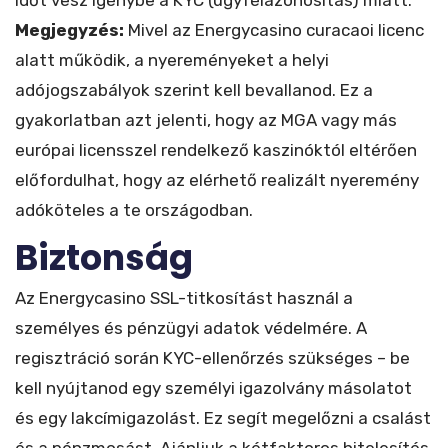
időt vesz igénybe a KYC (ügyfélazonosítás) miatt.
Megjegyzés:
Mivel az Energycasino curacaoi licenc
alatt működik, a nyereményeket a helyi
adójogszabályok szerint kell bevallanod. Ez a
gyakorlatban azt jelenti, hogy az MGA vagy más
európai licensszel rendelkező kaszinóktól eltérően
előfordulhat, hogy az elérhető realizált nyeremény
adóköteles a te országodban.
Biztonság
Az Energycasino SSL-titkosítást használ a
személyes és pénzügyi adatok védelmére. A
regisztráció során KYC-ellenőrzés szükséges – be
kell nyújtanod egy személyi igazolvány másolatot
és egy lakcímigazolást. Ez segít megelőzni a csalást