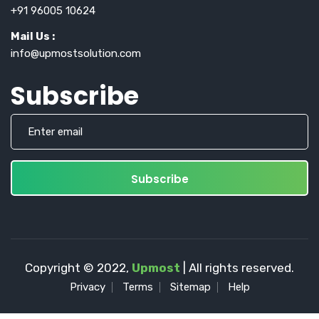
+91 96005 10624
Mail Us :
info@upmostsolution.com
Subscribe
Copyright © 2022,
Upmost
| All rights reserved.
Privacy
Terms
Sitemap
Help