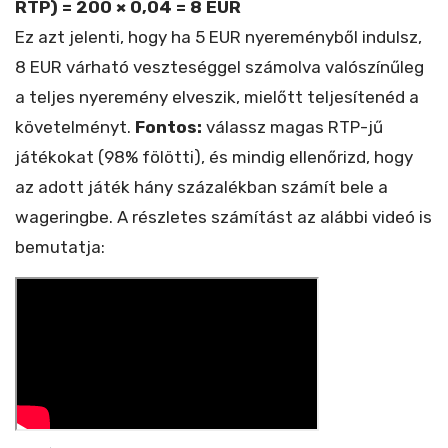
RTP) = 200 × 0,04 = 8 EUR
Ez azt jelenti, hogy ha 5 EUR nyereményből indulsz,
8 EUR várható veszteséggel számolva valószínűleg
a teljes nyeremény elveszik, mielőtt teljesítenéd a
követelményt.
Fontos:
válassz magas RTP-jű
játékokat (98% fölötti), és mindig ellenőrizd, hogy
az adott játék hány százalékban számít bele a
wageringbe. A részletes számítást az alábbi videó is
bemutatja: