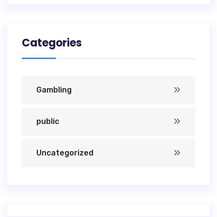
Categories
Gambling
public
Uncategorized