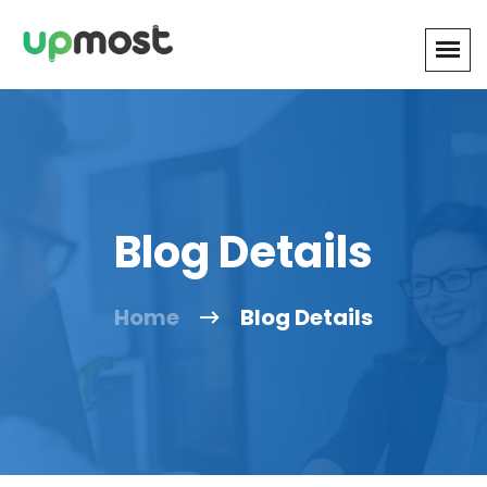
Blog Details
Home
Blog Details