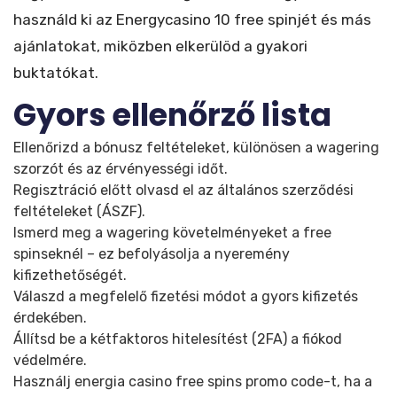
használd ki az Energycasino 10 free spinjét és más
ajánlatokat, miközben elkerülöd a gyakori
buktatókat.
Gyors ellenőrző lista
Ellenőrizd a bónusz feltételeket, különösen a wagering
szorzót és az érvényességi időt.
Regisztráció előtt olvasd el az általános szerződési
feltételeket (ÁSZF).
Ismerd meg a wagering követelményeket a free
spinseknél – ez befolyásolja a nyeremény
kifizethetőségét.
Válaszd a megfelelő fizetési módot a gyors kifizetés
érdekében.
Állítsd be a kétfaktoros hitelesítést (2FA) a fiókod
védelmére.
Használj energia casino free spins promo code-t, ha a