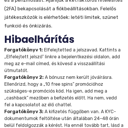
és a pénzmosást. Ajánljuk a kétfaktoros hitelesítés
(2FA) bekapcsolását a fiókbeállításokban. Felelős
játékeszközök is elérhetőek: letéti limitek, szünet
funkció és önkizárás.
Hibaelhárítás
Forgatókönyv 1:
Elfelejtetted a jelszavad. Kattints a
„Elfelejtett jelszó” linkre a bejelentkezési oldalon, add
meg az e-mail címed, és kövesd a visszaállítási
útmutatót.
Forgatókönyv 2:
A bónusz nem került jóváírásra.
Ellenőrizd, hogy a „10 free spins” promócióhoz
szükséges-e promóciós kód. Ha igen, add meg a
„cashback” mezőben a befizetés előtt. Ha nem, vedd
fel a kapcsolatot az élő chattel.
Forgatókönyv 3:
A kifizetés függőben van. A KYC-
dokumentumok feltöltése után általában 24–48 órán
belül feldolgozzák a kérést. Ha ennél tovább tart, lásd a