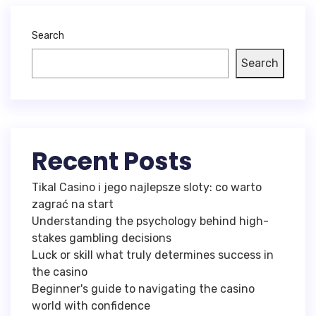
Search
Search
Recent Posts
Tikal Casino i jego najlepsze sloty: co warto
zagrać na start
Understanding the psychology behind high-
stakes gambling decisions
Luck or skill what truly determines success in
the casino
Beginner's guide to navigating the casino
world with confidence