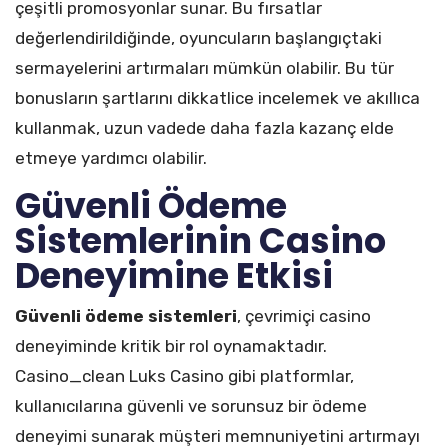
çeşitli promosyonlar sunar. Bu fırsatlar
değerlendirildiğinde, oyuncuların başlangıçtaki
sermayelerini artırmaları mümkün olabilir. Bu tür
bonusların şartlarını dikkatlice incelemek ve akıllıca
kullanmak, uzun vadede daha fazla kazanç elde
etmeye yardımcı olabilir.
Güvenli Ödeme
Sistemlerinin Casino
Deneyimine Etkisi
Güvenli ödeme sistemleri
, çevrimiçi casino
deneyiminde kritik bir rol oynamaktadır.
Casino_clean Luks Casino gibi platformlar,
kullanıcılarına güvenli ve sorunsuz bir ödeme
deneyimi sunarak müşteri memnuniyetini artırmayı