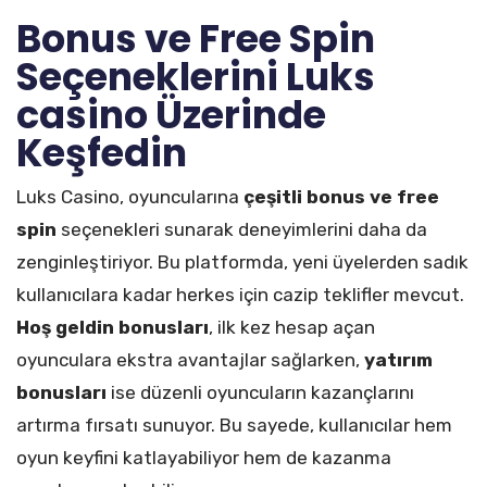
Bonus ve Free Spin
Seçeneklerini Luks
casino Üzerinde
Keşfedin
Luks Casino, oyuncularına
çeşitli bonus ve free
spin
seçenekleri sunarak deneyimlerini daha da
zenginleştiriyor. Bu platformda, yeni üyelerden sadık
kullanıcılara kadar herkes için cazip teklifler mevcut.
Hoş geldin bonusları
, ilk kez hesap açan
oyunculara ekstra avantajlar sağlarken,
yatırım
bonusları
ise düzenli oyuncuların kazançlarını
artırma fırsatı sunuyor. Bu sayede, kullanıcılar hem
oyun keyfini katlayabiliyor hem de kazanma