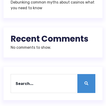
Debunking common myths about casinos what
you need to know
Recent Comments
No comments to show.