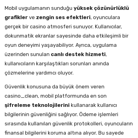
Mobil uygulamanın sunduğu
yüksek çözünürlüklü
grafikler
ve
zengin ses efektleri
, oyunculara
gerçek bir casino atmosferi sunuyor. Kullanıcılar,
dokunmatik ekranlar sayesinde daha etkileşimli bir
oyun deneyimi yaşayabiliyor. Ayrıca, uygulama
üzerinden sunulan
canlı destek hizmeti
,
kullanıcıların karşılaştıkları sorunları anında
çözmelerine yardımcı oluyor.
Güvenlik konusuna da büyük önem veren
casino_clean, mobil platformunda en son
şifreleme teknolojilerini
kullanarak kullanıcı
bilgilerinin güvenliğini sağlıyor. Ödeme işlemleri
sırasında kullanılan güvenlik protokolleri, oyuncuların
finansal bilgilerini koruma altına alıyor. Bu sayede