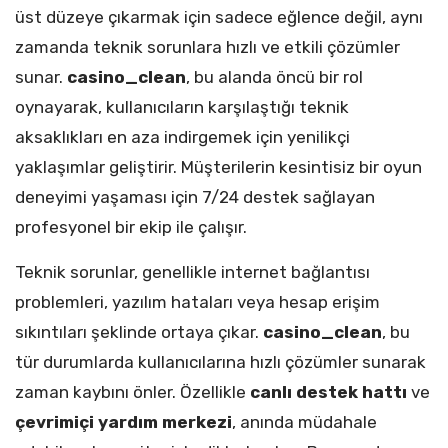
üst düzeye çıkarmak için sadece eğlence değil, aynı
zamanda teknik sorunlara hızlı ve etkili çözümler
sunar.
casino_clean
, bu alanda öncü bir rol
oynayarak, kullanıcıların karşılaştığı teknik
aksaklıkları en aza indirgemek için yenilikçi
yaklaşımlar geliştirir. Müşterilerin kesintisiz bir oyun
deneyimi yaşaması için 7/24 destek sağlayan
profesyonel bir ekip ile çalışır.
Teknik sorunlar, genellikle internet bağlantısı
problemleri, yazılım hataları veya hesap erişim
sıkıntıları şeklinde ortaya çıkar.
casino_clean
, bu
tür durumlarda kullanıcılarına hızlı çözümler sunarak
zaman kaybını önler. Özellikle
canlı destek hattı
ve
çevrimiçi yardım merkezi
, anında müdahale