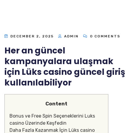
DECEMBER 2, 2025
ADMIN
0 COMMENTS
Her an güncel
kampanyalara ulaşmak
için Lüks casino güncel giriş
kullanılabiliyor
Content
Bonus ve Free Spin Seçeneklerini Luks
casino Üzerinde Keşfedin
Daha Fazla Kazanmak İçin Lüks casino