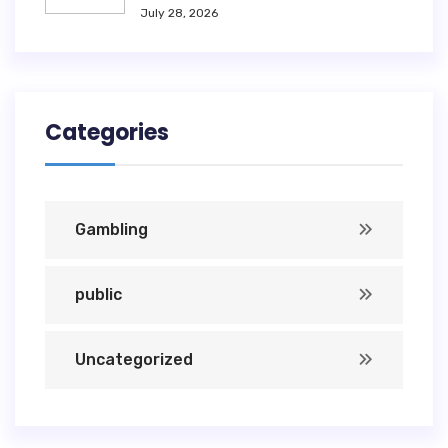
July 28, 2026
Categories
Gambling
public
Uncategorized