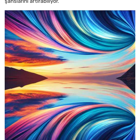
şanslarını artırabiliyor.