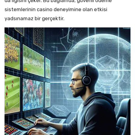
da ilgisini çeker. Bu bağlamda, güvenli ödeme
sistemlerinin casino deneyimine olan etkisi
yadsınamaz bir gerçektir.