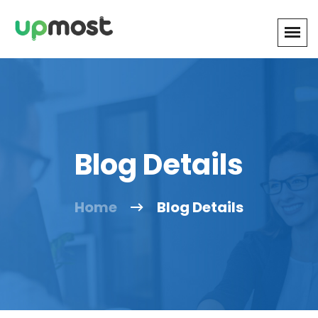
Blog Details
Home
Blog Details