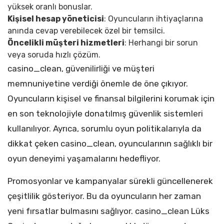
yüksek oranlı bonuslar.
Kişisel hesap yöneticisi
: Oyuncuların ihtiyaçlarına
anında cevap verebilecek özel bir temsilci.
Öncelikli müşteri hizmetleri
: Herhangi bir sorun
veya soruda hızlı çözüm.
casino_clean, güvenilirliği ve müşteri
memnuniyetine verdiği önemle de öne çıkıyor.
Oyuncuların kişisel ve finansal bilgilerini korumak için
en son teknolojiyle donatılmış güvenlik sistemleri
kullanılıyor. Ayrıca, sorumlu oyun politikalarıyla da
dikkat çeken casino_clean, oyuncularının sağlıklı bir
oyun deneyimi yaşamalarını hedefliyor.
Promosyonlar ve kampanyalar sürekli güncellenerek
çeşitlilik gösteriyor. Bu da oyuncuların her zaman
yeni fırsatlar bulmasını sağlıyor. casino_clean Lüks