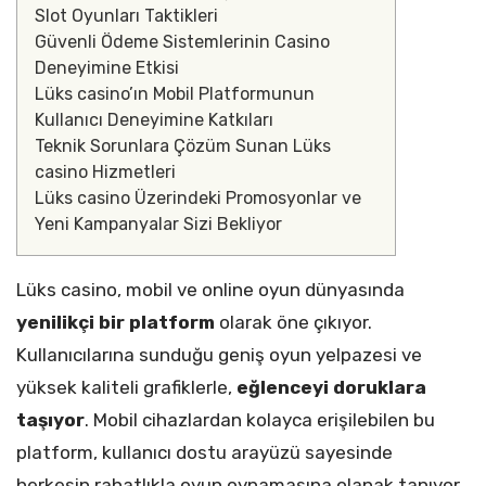
Slot Oyunları Taktikleri
Güvenli Ödeme Sistemlerinin Casino
Deneyimine Etkisi
Lüks casino’ın Mobil Platformunun
Kullanıcı Deneyimine Katkıları
Teknik Sorunlara Çözüm Sunan Lüks
casino Hizmetleri
Lüks casino Üzerindeki Promosyonlar ve
Yeni Kampanyalar Sizi Bekliyor
Lüks casino, mobil ve online oyun dünyasında
yenilikçi bir platform
olarak öne çıkıyor.
Kullanıcılarına sunduğu geniş oyun yelpazesi ve
yüksek kaliteli grafiklerle,
eğlenceyi doruklara
taşıyor
. Mobil cihazlardan kolayca erişilebilen bu
platform, kullanıcı dostu arayüzü sayesinde
herkesin rahatlıkla oyun oynamasına olanak tanıyor.