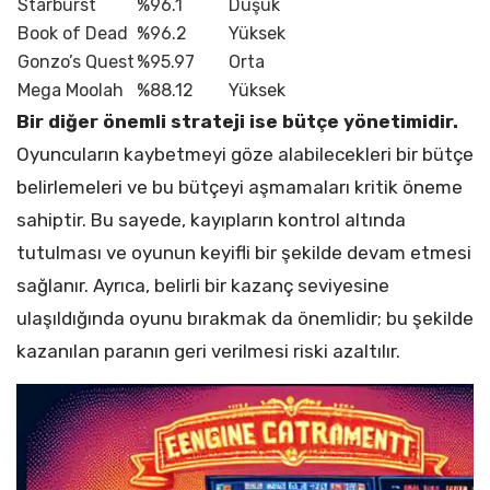
Starburst
%96.1
Düşük
Book of Dead
%96.2
Yüksek
Gonzo’s Quest
%95.97
Orta
Mega Moolah
%88.12
Yüksek
Bir diğer önemli strateji ise bütçe yönetimidir.
Oyuncuların kaybetmeyi göze alabilecekleri bir bütçe
belirlemeleri ve bu bütçeyi aşmamaları kritik öneme
sahiptir. Bu sayede, kayıpların kontrol altında
tutulması ve oyunun keyifli bir şekilde devam etmesi
sağlanır. Ayrıca, belirli bir kazanç seviyesine
ulaşıldığında oyunu bırakmak da önemlidir; bu şekilde
kazanılan paranın geri verilmesi riski azaltılır.