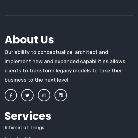
About Us
Our ability to conceptualize, architect and
implement new and expanded capabilities allows
clients to transform legacy models to take their
business to the next level
Services
Internet of Things