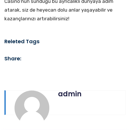
Casino’nun sunduğu bu ayrıcalıklı dünyaya adım
atarak, siz de heyecan dolu anlar yaşayabilir ve
kazançlarınızı artırabilirsiniz!
Releted Tags
Share:
admin