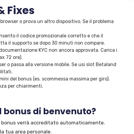
 Fixes
browser o prova un altro dispositivo. Se il problema
inserito il codice promozionale corretto e che il
tatta il supporto se dopo 30 minuti non compare.
 documentazione KYC non ancora approvata. Carica i
ax 72 ore).
er o passa alla versione mobile. Se usi slot Betaland
itati.
ermini del bonus (es. scommessa massima per giro).
nza per chiarimenti.
il bonus di benvenuto?
il bonus verrà accreditato automaticamente.
la tua area personale.