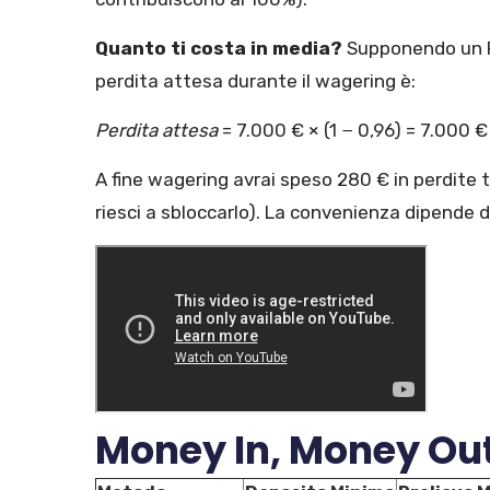
Quanto ti costa in media?
Supponendo un RT
perdita attesa durante il wagering è:
Perdita attesa
= 7.000 € × (1 − 0,96) = 7.000 €
A fine wagering avrai speso 280 € in perdite 
riesci a sbloccarlo). La convenienza dipende 
Money In, Money Ou