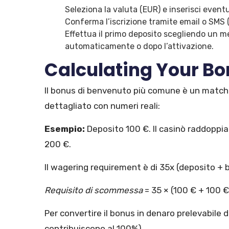
Seleziona la valuta (EUR) e inserisci event
Conferma l’iscrizione tramite email o SMS (s
Effettua il primo deposito scegliendo un m
automaticamente o dopo l’attivazione.
Calculating Your B
Il bonus di benvenuto più comune è un match b
dettagliato con numeri reali:
Esempio:
Deposito 100 €. Il casinò raddoppia
200 €.
Il wagering requirement è di 35x (deposito + b
Requisito di scommessa
= 35 × (100 € + 100 €
Per convertire il bonus in denaro prelevabile 
contribuiscono al 100%).