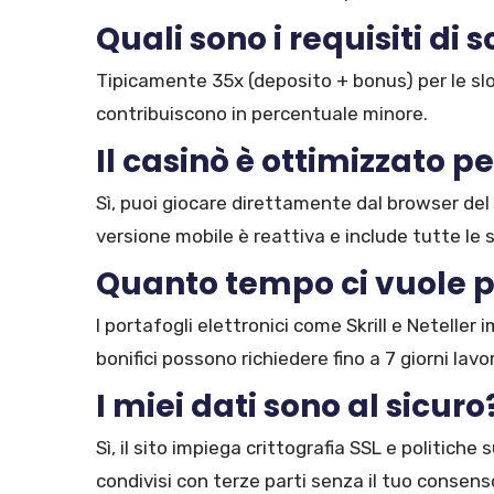
Quali sono i requisiti d
Tipicamente 35x (deposito + bonus) per le slo
contribuiscono in percentuale minore.
Il casinò è ottimizzato p
Sì, puoi giocare direttamente dal browser de
versione mobile è reattiva e include tutte le
Quanto tempo ci vuole p
I portafogli elettronici come Skrill e Neteller
bonifici possono richiedere fino a 7 giorni lavor
I miei dati sono al sicuro
Sì, il sito impiega crittografia SSL e politich
condivisi con terze parti senza il tuo consens