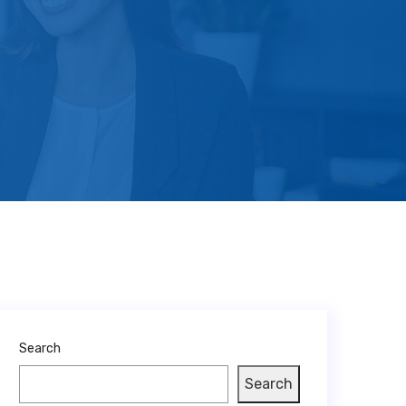
Search
Search