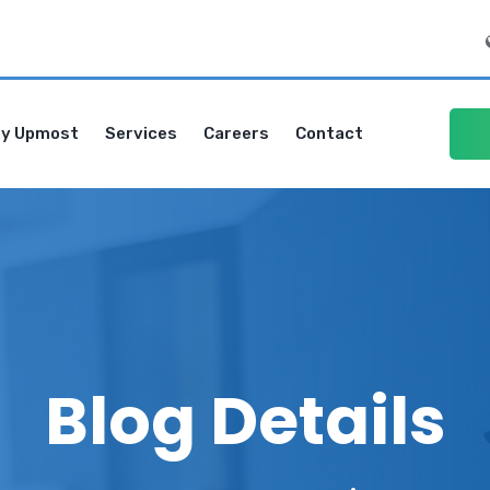
y Upmost
Services
Careers
Contact
Blog Details