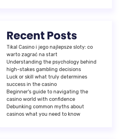
Recent Posts
Tikal Casino i jego najlepsze sloty: co
warto zagrać na start
Understanding the psychology behind
high-stakes gambling decisions
Luck or skill what truly determines
success in the casino
Beginner's guide to navigating the
casino world with confidence
Debunking common myths about
casinos what you need to know