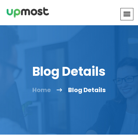
Blog Details
Home
Blog Details