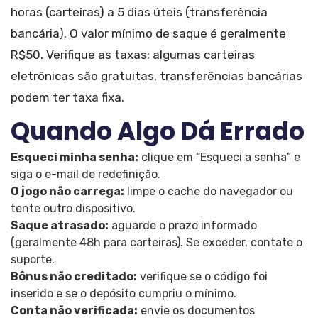
horas (carteiras) a 5 dias úteis (transferência
bancária). O valor mínimo de saque é geralmente
R$50. Verifique as taxas: algumas carteiras
eletrônicas são gratuitas, transferências bancárias
podem ter taxa fixa.
Quando Algo Dá Errado
Esqueci minha senha:
clique em “Esqueci a senha” e
siga o e-mail de redefinição.
O jogo não carrega:
limpe o cache do navegador ou
tente outro dispositivo.
Saque atrasado:
aguarde o prazo informado
(geralmente 48h para carteiras). Se exceder, contate o
suporte.
Bônus não creditado:
verifique se o código foi
inserido e se o depósito cumpriu o mínimo.
Conta não verificada:
envie os documentos