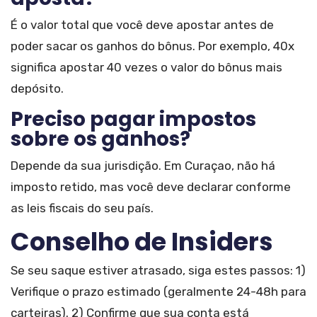
É o valor total que você deve apostar antes de
poder sacar os ganhos do bônus. Por exemplo, 40x
significa apostar 40 vezes o valor do bônus mais
depósito.
Preciso pagar impostos
sobre os ganhos?
Depende da sua jurisdição. Em Curaçao, não há
imposto retido, mas você deve declarar conforme
as leis fiscais do seu país.
Conselho de Insiders
Se seu saque estiver atrasado, siga estes passos: 1)
Verifique o prazo estimado (geralmente 24-48h para
carteiras). 2) Confirme que sua conta está