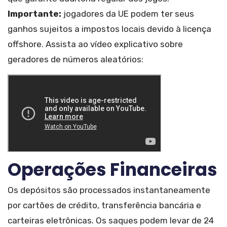
Importante:
jogadores da UE podem ter seus
ganhos sujeitos a impostos locais devido à licença
offshore. Assista ao vídeo explicativo sobre
geradores de números aleatórios:
Operações Financeiras
Os depósitos são processados instantaneamente
por cartões de crédito, transferência bancária e
carteiras eletrônicas. Os saques podem levar de 24