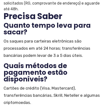
solicitados (RG, comprovante de endereço) e aguarde
até 48h.
Precisa Saber
Quanto tempo leva para
sacar?
Os saques para carteiras eletrônicas são
processados em até 24 horas; transferências
bancárias podem levar de 3 a 5 dias úteis.
Quais métodos de
pagamento estão
disponíveis?
Cartões de crédito (Visa, Mastercard),
transferências bancárias, Skrill, Neteller e algumas
criptomoedas.