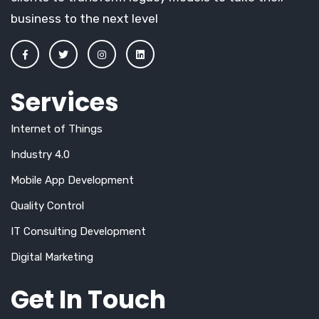
business to the next level
Services
Internet of Things
Industry 4.0
Mobile App Development
Quality Control
IT Consulting Development
Digital Marketing
Get In Touch