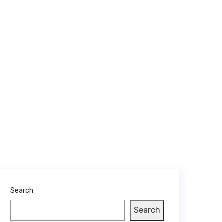
Search
Search