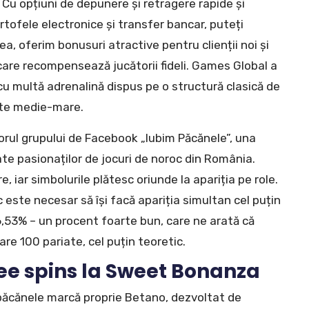
 Cu opțiuni de depunere și retragere rapide și
ortofele electronice și transfer bancar, puteți
, oferim bonusuri atractive pentru clienții noi și
 care recompensează jucătorii fideli. Games Global a
cu multă adrenalină dispus pe o structură clasică de
ate medie-mare.
rul grupului de Facebook „Iubim Păcănele”, una
ate pasionaților de jocuri de noroc din România.
, iar simbolurile plătesc oriunde la apariția pe role.
c este necesar să își facă apariția simultan cel puțin
96,53% – un procent foarte bun, care ne arată că
are 100 pariate, cel puțin teoretic.
ree spins la Sweet Bonanza
păcănele marcă proprie Betano, dezvoltat de