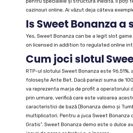
pentru specialele și structura inedită. Îl poți 
cazinouri online. Ai văzut deja câteva exemple, d
Is Sweet Bonanza a 
Yes, Sweet Bonanza can be a legit slot game 
on licensed in addition to regulated online in
Cum joci slotul Swe
RTP-ul slotului Sweet Bonanza este 96.51%, 
folosește Ante Bet. Dacă pariezi suma de 100 
va reprezenta marja de profit a operatorului d
prin urmare, verifică care este valoarea acest
caracteristici de bază (
Bonanza demo
și Tumb
multiplicatori. Pentru a juca Sweet Bonanza 
Gratis”. Sweet Bonanza demo este o dulce aven