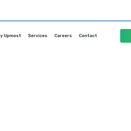
y Upmost
Services
Careers
Contact
Blog Details