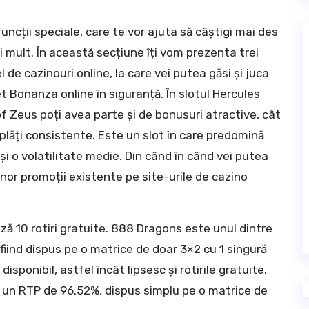
 funcții speciale, care te vor ajuta să câștigi mai des
i mult. În această secțiune îți vom prezenta trei
l de cazinouri online, la care vei putea găsi și juca
 Bonanza online în siguranță. În slotul Hercules
f Zeus poți avea parte și de bonusuri atractive, cât
 plăți consistente. Este un slot în care predomină
i o volatilitate medie. Din când în când vei putea
nor promoții existente pe site-urile de cazino
ză 10 rotiri gratuite. 888 Dragons este unul dintre
fiind dispus pe o matrice de doar 3×2 cu 1 singură
disponibil, astfel încât lipsesc și rotirile gratuite.
cu un RTP de 96.52%, dispus simplu pe o matrice de