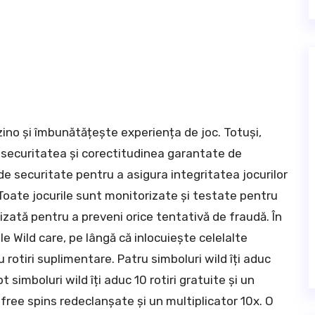
no și îmbunătățește experiența de joc. Totuși,
ră securitatea și corectitudinea garantate de
 securitate pentru a asigura integritatea jocurilor
. Toate jocurile sunt monitorizate și testate pentru
izată pentru a preveni orice tentativă de fraudă. În
ile Wild care, pe lângă că inlocuiește celelalte
cu rotiri suplimentare. Patru simboluri wild îți aduc
pt simboluri wild îți aduc 10 rotiri gratuite și un
10 free spins redeclanșate și un multiplicator 10x. O