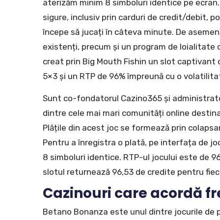
aterizăm minim 8 simboluri identice pe ecran.
sigure, inclusiv prin carduri de credit/debit, p
începe să jucați în câteva minute. De asemenea
existenți, precum și un program de loialitate
creat prin Big Mouth Fishin un slot captivant 
5×3 și un RTP de 96% împreună cu o volatilit
Sunt co-fondatorul Cazino365 și administrato
dintre cele mai mari comunități online destin
Plățile din acest joc se formează prin colapsare
Pentru a înregistra o plată, pe interfața de jo
8 simboluri identice. RTP-ul jocului este de 
slotul returnează 96,53 de credite pentru fiec
Cazinouri care acordă f
Betano Bonanza este unul dintre jocurile de 