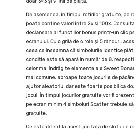
doar 3×3 și 9 linii de plată.
De asemenea, in timpul rotirilor gratuite, pe r
poate contine valori intre 2x si 100x. Consult
declansare al functiilor bonus printr-un clic p
ecranului. Cu o grilă de 6 role și 5 rânduri, ac
ceea ce înseamnă că simbolurile identice plăte
condiție este să apară în număr de 8, respectiv
celor mai îndrăgite elemente ale Sweet Bonanza
mai comune, aproape toate jocurile de păcănele 
ajutor aleatoriu, dar este foarte posibil ca d
jocul. În timpul jocurilor gratuite vor fi prezen
pe ecran minim 4 simboluri Scatter trebuie să ș
gratuite.
Ce este diferit la acest joc față de sloturile c