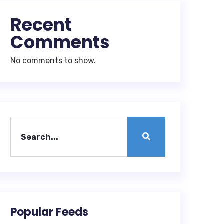
Recent
Comments
No comments to show.
Popular Feeds