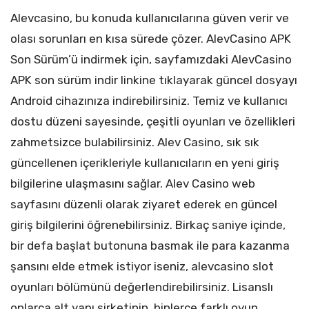
Alevcasino, bu konuda kullanıcılarına güven verir ve
olası sorunları en kısa sürede çözer. AlevCasino APK
Son Sürüm’ü indirmek için, sayfamızdaki AlevCasino
APK son sürüm indir linkine tıklayarak güncel dosyayı
Android cihazınıza indirebilirsiniz. Temiz ve kullanıcı
dostu düzeni sayesinde, çeşitli oyunları ve özellikleri
zahmetsizce bulabilirsiniz. Alev Casino, sık sık
güncellenen içerikleriyle kullanıcıların en yeni giriş
bilgilerine ulaşmasını sağlar. Alev Casino web
sayfasını düzenli olarak ziyaret ederek en güncel
giriş bilgilerini öğrenebilirsiniz. Birkaç saniye içinde,
bir defa başlat butonuna basmak ile para kazanma
şansını elde etmek istiyor iseniz, alevcasino slot
oyunları bölümünü değerlendirebilirsiniz. Lisanslı
onlarca alt yapı şirketinin, binlerce farklı oyun