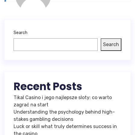
Search
Search
Recent Posts
Tikal Casino i jego najlepsze sloty: co warto
zagrać na start
Understanding the psychology behind high-
stakes gambling decisions
Luck or skill what truly determines success in
the casino