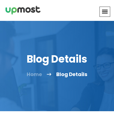
Blog Details
Home
Blog Details