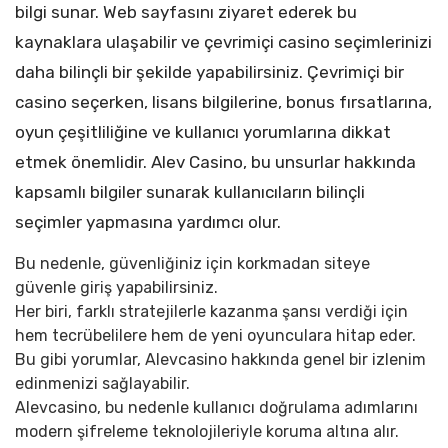
bilgi sunar. Web sayfasını ziyaret ederek bu
kaynaklara ulaşabilir ve çevrimiçi casino seçimlerinizi
daha bilinçli bir şekilde yapabilirsiniz. Çevrimiçi bir
casino seçerken, lisans bilgilerine, bonus fırsatlarına,
oyun çeşitliliğine ve kullanıcı yorumlarına dikkat
etmek önemlidir. Alev Casino, bu unsurlar hakkında
kapsamlı bilgiler sunarak kullanıcıların bilinçli
seçimler yapmasına yardımcı olur.
Bu nedenle, güvenliğiniz için korkmadan siteye
güvenle giriş yapabilirsiniz.
Her biri, farklı stratejilerle kazanma şansı verdiği için
hem tecrübelilere hem de yeni oyunculara hitap eder.
Bu gibi yorumlar, Alevcasino hakkında genel bir izlenim
edinmenizi sağlayabilir.
Alevcasino, bu nedenle kullanıcı doğrulama adımlarını
modern şifreleme teknolojileriyle koruma altına alır.