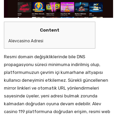
Content
Alevcasino Adresi
Resmi domain değişikliklerinde bile DNS
propagasyonu süreci minimuma indirilmiş olup,
platformumuzun çevrim içi kumarhane altyapısı
kullanıcı deneyimini etkilemez. Sürekli güncellenen
mirror linkleri ve otomatik URL yönlendirmeleri
sayesinde üyeler, yeni adresi bulmak zorunda
kalmadan doğrudan oyuna devam edebilir. Alev
casino 119 platformuna doğrudan erişim, resmi web