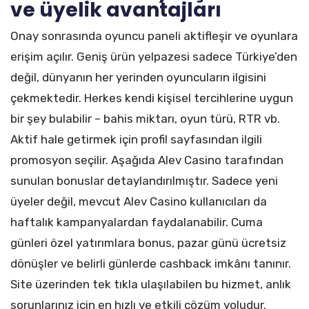
ve üyelik avantajları
Onay sonrasında oyuncu paneli aktifleşir ve oyunlara
erişim açılır. Geniş ürün yelpazesi sadece Türkiye’den
değil, dünyanın her yerinden oyuncuların ilgisini
çekmektedir. Herkes kendi kişisel tercihlerine uygun
bir şey bulabilir – bahis miktarı, oyun türü, RTR vb.
Aktif hale getirmek için profil sayfasından ilgili
promosyon seçilir. Aşağıda Alev Casino tarafından
sunulan bonuslar detaylandırılmıştır. Sadece yeni
üyeler değil, mevcut Alev Casino kullanıcıları da
haftalık kampanyalardan faydalanabilir. Cuma
günleri özel yatırımlara bonus, pazar günü ücretsiz
dönüşler ve belirli günlerde cashback imkânı tanınır.
Site üzerinden tek tıkla ulaşılabilen bu hizmet, anlık
sorunlarınız için en hızlı ve etkili çözüm yoludur.