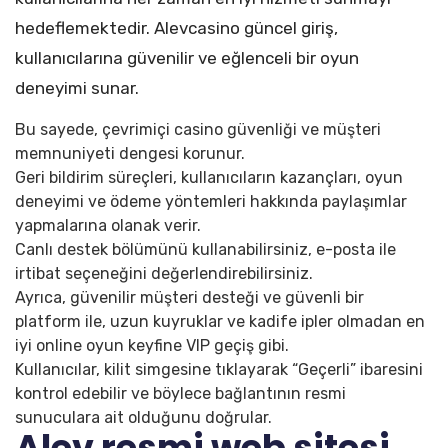
hedeflemektedir. Alevcasino güncel giriş,
kullanıcılarına güvenilir ve eğlenceli bir oyun
deneyimi sunar.
Bu sayede, çevrimiçi casino güvenliği ve müşteri
memnuniyeti dengesi korunur.
Geri bildirim süreçleri, kullanıcıların kazançları, oyun
deneyimi ve ödeme yöntemleri hakkında paylaşımlar
yapmalarına olanak verir.
Canlı destek bölümünü kullanabilirsiniz, e-posta ile
irtibat seçeneğini değerlendirebilirsiniz.
Ayrıca, güvenilir müşteri desteği ve güvenli bir
platform ile, uzun kuyruklar ve kadife ipler olmadan en
iyi online oyun keyfine VIP geçiş gibi.
Kullanıcılar, kilit simgesine tıklayarak “Geçerli” ibaresini
kontrol edebilir ve böylece bağlantının resmi
sunuculara ait olduğunu doğrular.
Alev resmi web sitesi