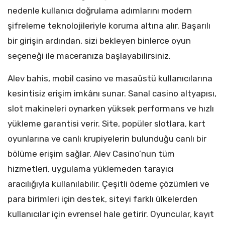
nedenle kullanıcı doğrulama adımlarını modern
şifreleme teknolojileriyle koruma altına alır. Başarılı
bir girişin ardından, sizi bekleyen binlerce oyun
seçeneği ile maceranıza başlayabilirsiniz.
Alev bahis, mobil casino ve masaüstü kullanıcılarına
kesintisiz erişim imkânı sunar. Sanal casino altyapısı,
slot makineleri oynarken yüksek performans ve hızlı
yükleme garantisi verir. Site, popüler slotlara, kart
oyunlarına ve canlı krupiyelerin bulunduğu canlı bir
bölüme erişim sağlar. Alev Casino’nun tüm
hizmetleri, uygulama yüklemeden tarayıcı
aracılığıyla kullanılabilir. Çeşitli ödeme çözümleri ve
para birimleri için destek, siteyi farklı ülkelerden
kullanıcılar için evrensel hale getirir. Oyuncular, kayıt