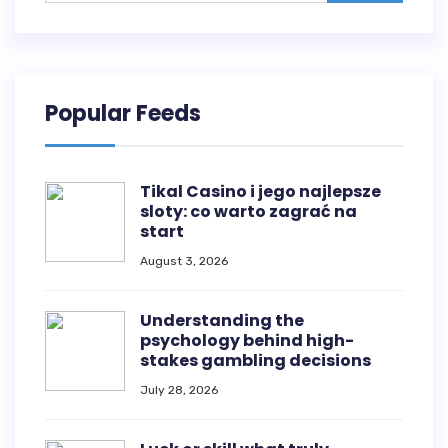
Popular Feeds
Tikal Casino i jego najlepsze
sloty: co warto zagrać na
start
August 3, 2026
Understanding the
psychology behind high-
stakes gambling decisions
July 28, 2026