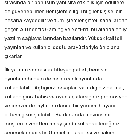
sırasında bir bonusun yanı sıra etkinlik için ödüllere
de güvenebilirler. Her işlemle ilgili bilgiler kişisel bir
hesaba kaydedilir ve tüm işlemler şifreli kanallardan
geçer. Authentic Gaming ve NetEnt, bu alanda en iyi
yazılım sağlayıcılarından bazılarıdır. Yüksek kaliteli
yayınları ve kullanıcı dostu arayüzleriyle ön plana
çıkarlar.
İlk yatırım sonrası aktifleşen paket, hem slot
oyunlarında hem de belirli canlı oyunlarda
kullanılabilir. Açtığınız hesaplar, yatırdığınız paralar,
kullandığınız bahis ve oyunlar, alacağınız promosyon
ve benzer detaylar hakkında bir yardım ihtiyacı
ortaya çıkmış olabilir. Bu durumda alevcasino
müşteri hizmetleri anlayışında kullanabileceğiniz
seçenekler açıktır. Güncel giriş adresi ve bakım