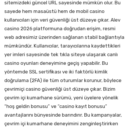
sitemizdeki güncel URL sayesinde mümkün olur. Bu
sayede hem masaüstü hem de mobil casino
kullanıcıları için veri güvenliği üst düzeye çıkar. Alev
casino 2026 platformuna doğrudan erişim, resmi
web adresimiz üzerinden sağlanan stabil bağlantıyla
mümkündür. Kullanıcılar, tarayıcılarına kaydettikleri
yer imleri sayesinde tek tıkla siteye ulaşarak canlı
casino oyunları deneyimine geçiş yapabilir. Bu
yöntemde SSL sertifikası ve iki faktörlü kimlik
doğrulama (2FA) ile tüm oturumlar korunur, böylece
çevrimiçi casino güvenliği üst düzeye çıkar. Bizim
çevrim içi kumarhane sürümü, yeni üyelere yönelik
“hoş geldin bonusu” ve “casino kayıt bonusu”
avantajlarını bünyesinde barındırır. Bu kampanyalar,
çevrim içi kumarhane deneyimini zenginleştirirken