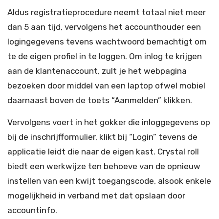
Aldus registratieprocedure neemt totaal niet meer
dan 5 aan tijd, vervolgens het accounthouder een
logingegevens tevens wachtwoord bemachtigt om
te de eigen profiel in te loggen. Om inlog te krijgen
aan de klantenaccount, zult je het webpagina
bezoeken door middel van een laptop ofwel mobiel
daarnaast boven de toets “Aanmelden” klikken.
Vervolgens voert in het gokker die inloggegevens op
bij de inschrijfformulier, klikt bij “Login” tevens de
applicatie leidt die naar de eigen kast. Crystal roll
biedt een werkwijze ten behoeve van de opnieuw
instellen van een kwijt toegangscode, alsook enkele
mogelijkheid in verband met dat opslaan door
accountinfo.