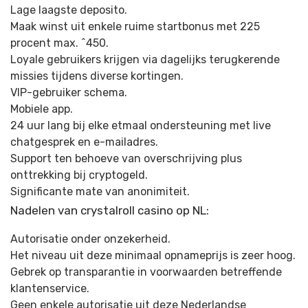
Lage laagste deposito.
Maak winst uit enkele ruime startbonus met 225
procent max. ˆ450.
Loyale gebruikers krijgen via dagelijks terugkerende
missies tijdens diverse kortingen.
VIP-gebruiker schema.
Mobiele app.
24 uur lang bij elke etmaal ondersteuning met live
chatgesprek en e-mailadres.
Support ten behoeve van overschrijving plus
onttrekking bij cryptogeld.
Significante mate van anonimiteit.
Nadelen van crystalroll casino op NL:
Autorisatie onder onzekerheid.
Het niveau uit deze minimaal opnameprijs is zeer hoog.
Gebrek op transparantie in voorwaarden betreffende
klantenservice.
Geen enkele autorisatie uit deze Nederlandse