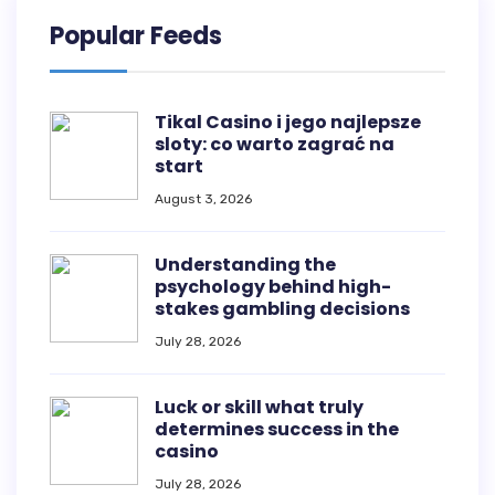
Popular Feeds
Tikal Casino i jego najlepsze
sloty: co warto zagrać na
start
August 3, 2026
Understanding the
psychology behind high-
stakes gambling decisions
July 28, 2026
Luck or skill what truly
determines success in the
casino
July 28, 2026