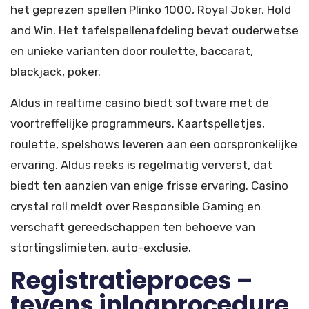
het geprezen spellen Plinko 1000, Royal Joker, Hold
and Win. Het tafelspellenafdeling bevat ouderwetse
en unieke varianten door roulette, baccarat,
blackjack, poker.
Aldus in realtime casino biedt software met de
voortreffelijke programmeurs. Kaartspelletjes,
roulette, spelshows leveren aan een oorspronkelijke
ervaring. Aldus reeks is regelmatig ververst, dat
biedt ten aanzien van enige frisse ervaring. Casino
crystal roll meldt over Responsible Gaming en
verschaft gereedschappen ten behoeve van
stortingslimieten, auto-exclusie.
Registratieproces –
tevens inlogprocedure