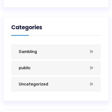
Categories
Gambling
public
Uncategorized