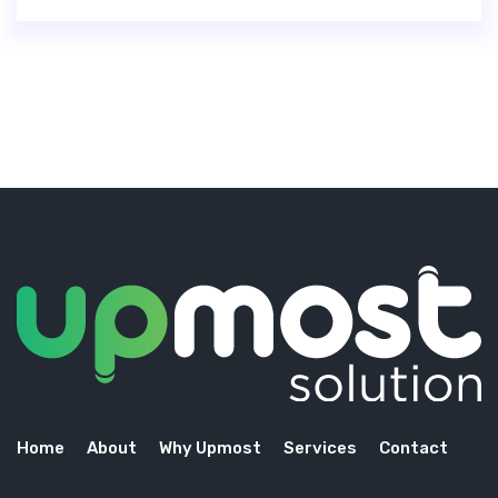
Home
About
Why Upmost
Services
Contact