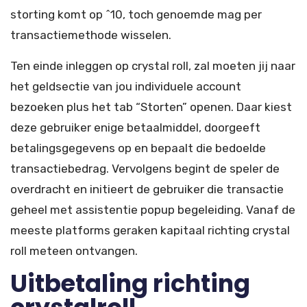
storting komt op ˆ10, toch genoemde mag per
transactiemethode wisselen.
Ten einde inleggen op crystal roll, zal moeten jij naar
het geldsectie van jou individuele account
bezoeken plus het tab “Storten” openen. Daar kiest
deze gebruiker enige betaalmiddel, doorgeeft
betalingsgegevens op en bepaalt die bedoelde
transactiebedrag. Vervolgens begint de speler de
overdracht en initieert de gebruiker die transactie
geheel met assistentie popup begeleiding. Vanaf de
meeste platforms geraken kapitaal richting crystal
roll meteen ontvangen.
Uitbetaling richting