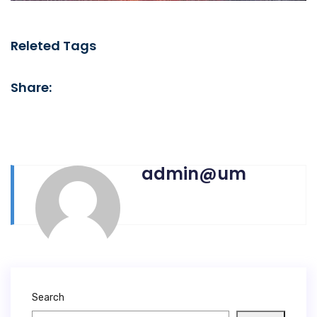
Releted Tags
Share:
admin@um
Search