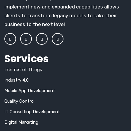
implement new and expanded capabilities allows
clients to transform legacy models to take their
business to the next level
Services
Internet of Things
Industry 4.0
Mobile App Development
Quality Control
IT Consulting Development
Digital Marketing