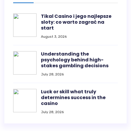
Tikal Casino i jego najlepsze
sloty: co warto zagrać na
start
August 3, 2026
Understanding the
psychology behind high-
stakes gambling decisions
July 28, 2026
Luck or skill what truly
determines success in the
casino
July 28, 2026