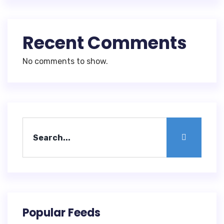
Recent Comments
No comments to show.
Popular Feeds