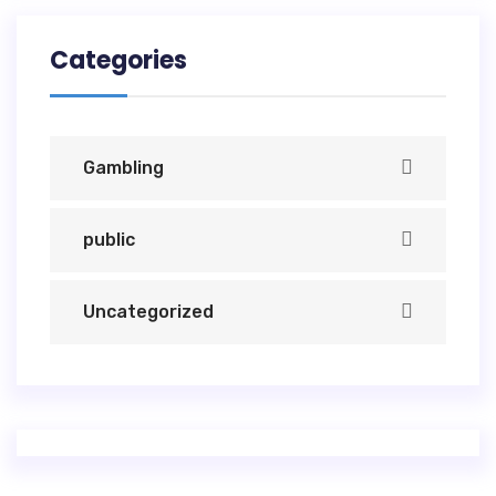
Categories
Gambling
public
Uncategorized