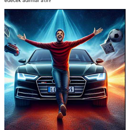
edecek adımlar atın!