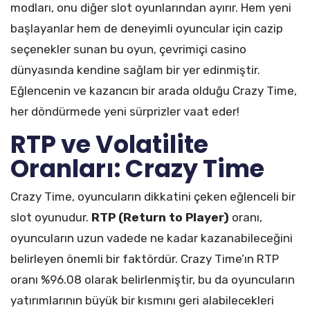
modları, onu diğer slot oyunlarından ayırır. Hem yeni
başlayanlar hem de deneyimli oyuncular için cazip
seçenekler sunan bu oyun, çevrimiçi casino
dünyasında kendine sağlam bir yer edinmiştir.
Eğlencenin ve kazancın bir arada olduğu Crazy Time,
her döndürmede yeni sürprizler vaat eder!
RTP ve Volatilite
Oranları: Crazy Time
Crazy Time, oyuncuların dikkatini çeken eğlenceli bir
slot oyunudur.
RTP (Return to Player)
oranı,
oyuncuların uzun vadede ne kadar kazanabileceğini
belirleyen önemli bir faktördür. Crazy Time’ın RTP
oranı %96.08 olarak belirlenmiştir, bu da oyuncuların
yatırımlarının büyük bir kısmını geri alabilecekleri