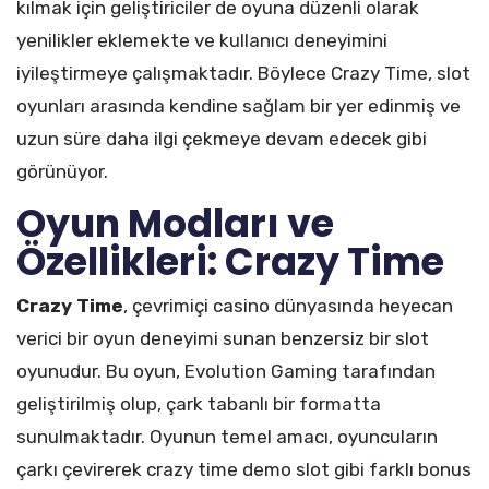
kılmak için geliştiriciler de oyuna düzenli olarak
yenilikler eklemekte ve kullanıcı deneyimini
iyileştirmeye çalışmaktadır. Böylece Crazy Time, slot
oyunları arasında kendine sağlam bir yer edinmiş ve
uzun süre daha ilgi çekmeye devam edecek gibi
görünüyor.
Oyun Modları ve
Özellikleri: Crazy Time
Crazy Time
, çevrimiçi casino dünyasında heyecan
verici bir oyun deneyimi sunan benzersiz bir slot
oyunudur. Bu oyun, Evolution Gaming tarafından
geliştirilmiş olup, çark tabanlı bir formatta
sunulmaktadır. Oyunun temel amacı, oyuncuların
çarkı çevirerek
crazy time demo slot
gibi farklı bonus