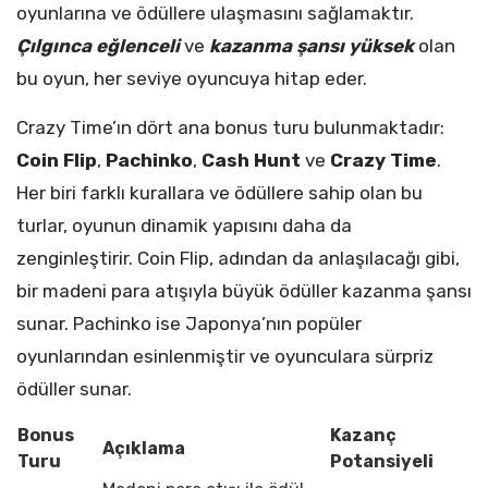
oyunlarına ve ödüllere ulaşmasını sağlamaktır.
Çılgınca eğlenceli
ve
kazanma şansı yüksek
olan
bu oyun, her seviye oyuncuya hitap eder.
Crazy Time’ın dört ana bonus turu bulunmaktadır:
Coin Flip
,
Pachinko
,
Cash Hunt
ve
Crazy Time
.
Her biri farklı kurallara ve ödüllere sahip olan bu
turlar, oyunun dinamik yapısını daha da
zenginleştirir. Coin Flip, adından da anlaşılacağı gibi,
bir madeni para atışıyla büyük ödüller kazanma şansı
sunar. Pachinko ise Japonya’nın popüler
oyunlarından esinlenmiştir ve oyunculara sürpriz
ödüller sunar.
Bonus
Kazanç
Açıklama
Turu
Potansiyeli