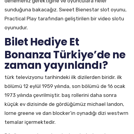
denemeniz gerektiğine ve oyunculara neler
sunduğuna bakacağız. Sweet Bienestar slot oyunu,
Practical Play tarafından geliştirilen bir video slotu
oyunudur.
Bilet Hediye Et
Bonanza Türkiye’de ne
zaman yayınlandı?
türk televizyonu tarihindeki ilk dizilerden biridir. ilk
bölümü 12 eylül 1959 yılında, son bölümü de 16 ocak
1973 yılında çevrilmiştir. baş rollerini daha sonra
küçük ev dizisinde de gördüğümüz michael landon,
lorne greene ve dan blocker’in oynadığı dizi westwrn
temalar içermektedir.