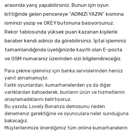
arasında yarış yapabilirsiniz. Bunun için oyun
bittiğinde gelen pencereye “ADINIZI YAZIN” kısmına
isminizi yazıp ve OKEY butonuna basıyorsunuz.
Rekor tablosunda yüksek puan kazanan kişilerle
beraber kendi adınızı da görebilirsiniz. İptal işleminiz
tamamlandığında üyeliğinizde kayıtlı olan E-posta
ve GSM numaranız üzerinden sizi bilgilendireceğiz.
Para çekme işleminiz için banka servislerinden henüz
yanıt alınamamıştır.
Farklı oyunlardan, kumarhanelerden ya da diğer
varlıklardan bahsederek, bunların ürün ve hizmetlerini
onaylamadıklarını belirtiyoruz.
Bu yazıda, Lovely Bonanza demosunu neden
denemeniz gerektiğine ve oyunculara neler sunduğuna
bakacağız.
Müşterilerimize önerdiğimiz tüm online kumarhanelerin