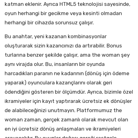
katman eklenir. Ayrıca HTML5 teknolojisi sayesinde,
oyun herhangi bir gecikme veya kesinti olmadan
herhangi bir cihazda sorunsuz çalışır.
Bu anahtar, yeni kazanan kombinasyonlar
oluşturarak sizin kazancınızı da artırabilir. Bonus
turlarına benzer şekilde çalışır, ama the woman şey
aynı virajda olur. Bu, insanların bir oyunda
harcadıkları paranın ne kadarının (dönüş için ödeme
yaparak) oyunculara kazançlarını olarak geri
ödendiğini gösteren bir ölçümdür. Ayrıca, bizimle özel
ikramiyeler için kayıt yaptırarak ücretsiz ek dönüşler
de alabileceğinizi unutmayın. Platformumuz the
woman zaman, gerçek zamanlı olarak mevcut olan
en iyi ücretsiz dönüş anlaşmaları ve ikramiyeleri
arayacaktır. Bu oyunlar doğası gereği rastgele