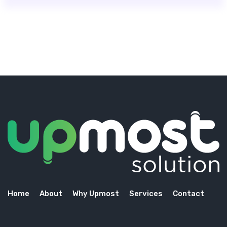
Home
About
Why Upmost
Services
Contact