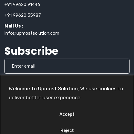
+91 99620 91446
+91 99620 55987
Mail Us :
info@upmostsolution.com
Subscribe
Welcome to Upmost Solution, We use cookies to
deliver better user experience.
Accept
Copyright © 2022,
Upmost
| All rights reserved.
Reject
Privacy
Terms
Sitemap
Help