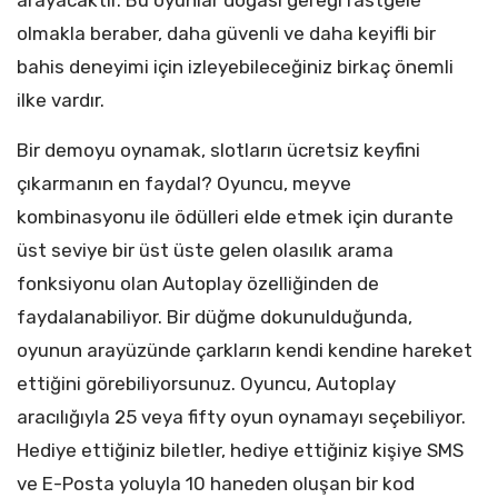
olmakla beraber, daha güvenli ve daha keyifli bir
bahis deneyimi için izleyebileceğiniz birkaç önemli
ilke vardır.
Bir demoyu oynamak, slotların ücretsiz keyfini
çıkarmanın en faydal? Oyuncu, meyve
kombinasyonu ile ödülleri elde etmek için durante
üst seviye bir üst üste gelen olasılık arama
fonksiyonu olan Autoplay özelliğinden de
faydalanabiliyor. Bir düğme dokunulduğunda,
oyunun arayüzünde çarkların kendi kendine hareket
ettiğini görebiliyorsunuz. Oyuncu, Autoplay
aracılığıyla 25 veya fifty oyun oynamayı seçebiliyor.
Hediye ettiğiniz biletler, hediye ettiğiniz kişiye SMS
ve E-Posta yoluyla 10 haneden oluşan bir kod