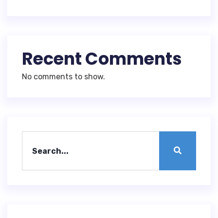
Recent Comments
No comments to show.