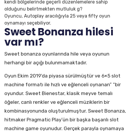
kendi bölgelerinde geçerli düzenlemelere sahip
olduğunu belirtmekten mutluluk g?
Oyuncu, Autoplay aracılığıyla 25 veya fifty oyun
oynamayı seçebiliyor.
Sweet Bonanza hilesi
var mı?
Sweet bonanza oyunlarında hile veya oyunun
herhangi bir açığı bulunmamaktadır.
Oyun Ekim 2019’da piyasa sürülmüştür ve 6×5 slot
machine formatı ile hızlı ve eğlenceli oynanan” “bir
oyundur. Sweet Bienestar, klasik meyve temalı
öğeler, canlı renkler ve eğlenceli müziklerin bir
kombinasyonunda oluşturulmuştur. Sweet Bonanza,
hitmaker Pragmatic Play’ün bir başka başarılı slot
machine game oyunudur. Gerçek parayla oynamaya