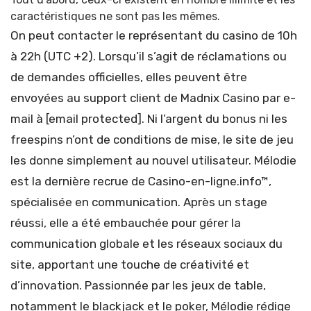
caractéristiques ne sont pas les mêmes.
On peut contacter le représentant du casino de 10h
à 22h (UTC +2). Lorsqu’il s’agit de réclamations ou
de demandes officielles, elles peuvent être
envoyées au support client de Madnix Casino par e-
mail à [email protected]. Ni l’argent du bonus ni les
freespins n’ont de conditions de mise, le site de jeu
les donne simplement au nouvel utilisateur. Mélodie
est la dernière recrue de Casino-en-ligne.info™,
spécialisée en communication. Après un stage
réussi, elle a été embauchée pour gérer la
communication globale et les réseaux sociaux du
site, apportant une touche de créativité et
d’innovation. Passionnée par les jeux de table,
notamment le blackjack et le poker, Mélodie rédige