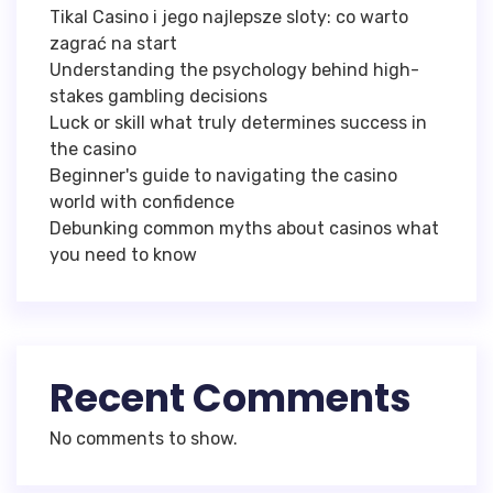
Tikal Casino i jego najlepsze sloty: co warto
zagrać na start
Understanding the psychology behind high-
stakes gambling decisions
Luck or skill what truly determines success in
the casino
Beginner's guide to navigating the casino
world with confidence
Debunking common myths about casinos what
you need to know
Recent Comments
No comments to show.