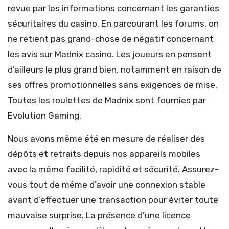
revue par les informations concernant les garanties
sécuritaires du casino. En parcourant les forums, on
ne retient pas grand-chose de négatif concernant
les avis sur Madnix casino. Les joueurs en pensent
d’ailleurs le plus grand bien, notamment en raison de
ses offres promotionnelles sans exigences de mise.
Toutes les roulettes de Madnix sont fournies par
Evolution Gaming.
Nous avons même été en mesure de réaliser des
dépôts et retraits depuis nos appareils mobiles
avec la même facilité, rapidité et sécurité. Assurez-
vous tout de même d’avoir une connexion stable
avant d’effectuer une transaction pour éviter toute
mauvaise surprise. La présence d’une licence