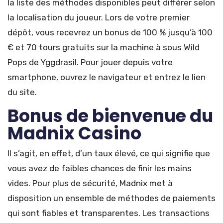
la liste des méthodes disponibles peut différer selon
la localisation du joueur. Lors de votre premier
dépôt, vous recevrez un bonus de 100 % jusqu’à 100
€ et 70 tours gratuits sur la machine à sous Wild
Pops de Yggdrasil. Pour jouer depuis votre
smartphone, ouvrez le navigateur et entrez le lien
du site.
Bonus de bienvenue du
Madnix Casino
Il s’agit, en effet, d’un taux élevé, ce qui signifie que
vous avez de faibles chances de finir les mains
vides. Pour plus de sécurité, Madnix met à
disposition un ensemble de méthodes de paiements
qui sont fiables et transparentes. Les transactions