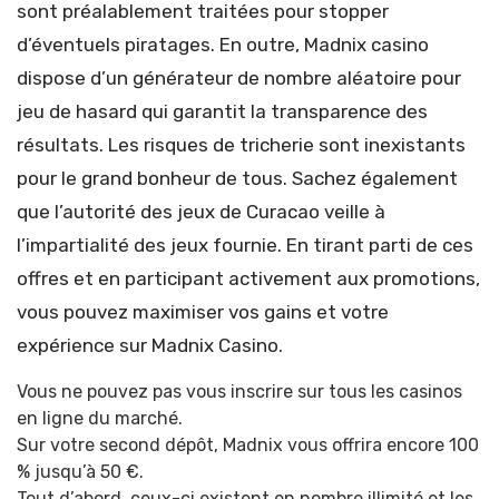
sont préalablement traitées pour stopper
d’éventuels piratages. En outre, Madnix casino
dispose d’un générateur de nombre aléatoire pour
jeu de hasard qui garantit la transparence des
résultats. Les risques de tricherie sont inexistants
pour le grand bonheur de tous. Sachez également
que l’autorité des jeux de Curacao veille à
l’impartialité des jeux fournie. En tirant parti de ces
offres et en participant activement aux promotions,
vous pouvez maximiser vos gains et votre
expérience sur Madnix Casino.
Vous ne pouvez pas vous inscrire sur tous les casinos
en ligne du marché.
Sur votre second dépôt, Madnix vous offrira encore 100
% jusqu’à 50 €.
Tout d’abord, ceux-ci existent en nombre illimité et les