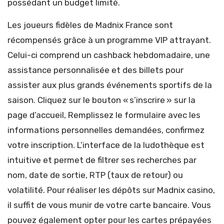
possédant un budget limité.
Les joueurs fidèles de Madnix France sont
récompensés grâce à un programme VIP attrayant.
Celui-ci comprend un cashback hebdomadaire, une
assistance personnalisée et des billets pour
assister aux plus grands événements sportifs de la
saison. Cliquez sur le bouton « s’inscrire » sur la
page d’accueil, Remplissez le formulaire avec les
informations personnelles demandées, confirmez
votre inscription. L’interface de la ludothèque est
intuitive et permet de filtrer ses recherches par
nom, date de sortie, RTP (taux de retour) ou
volatilité. Pour réaliser les dépôts sur Madnix casino,
il suffit de vous munir de votre carte bancaire. Vous
pouvez également opter pour les cartes prépayées