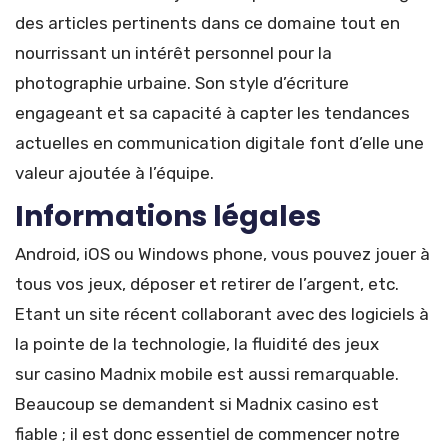
des articles pertinents dans ce domaine tout en
nourrissant un intérêt personnel pour la
photographie urbaine. Son style d’écriture
engageant et sa capacité à capter les tendances
actuelles en communication digitale font d’elle une
valeur ajoutée à l’équipe.
Informations légales
Android, iOS ou Windows phone, vous pouvez jouer à
tous vos jeux, déposer et retirer de l’argent, etc.
Etant un site récent collaborant avec des logiciels à
la pointe de la technologie, la fluidité des jeux
sur casino Madnix mobile est aussi remarquable.
Beaucoup se demandent si Madnix casino est
fiable ; il est donc essentiel de commencer notre