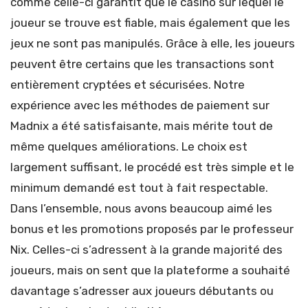
comme celle-ci garantit que le casino sur lequel le
joueur se trouve est fiable, mais également que les
jeux ne sont pas manipulés. Grâce à elle, les joueurs
peuvent être certains que les transactions sont
entièrement cryptées et sécurisées. Notre
expérience avec les méthodes de paiement sur
Madnix a été satisfaisante, mais mérite tout de
même quelques améliorations. Le choix est
largement suffisant, le procédé est très simple et le
minimum demandé est tout à fait respectable.
Dans l’ensemble, nous avons beaucoup aimé les
bonus et les promotions proposés par le professeur
Nix. Celles-ci s’adressent à la grande majorité des
joueurs, mais on sent que la plateforme a souhaité
davantage s’adresser aux joueurs débutants ou