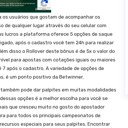
ra os usuários que gostam de acompanhar os
o de qualquer lugar através do seu celular com
eus lucros a plataforma oferece 5 opções de saque
 ligado, após o cadastro você tem 24h para realizar
lém disso o Rollover deste bônus é de 5x o valor do
nível para apostas com cotações iguais ou maiores
 7 após o cadastro. A variedade de opções de
, é um ponto positivo da Betwinner.
ê também pode dar palpites em muitas modalidades
l dessas opções é a melhor escolha para você se
reais que cresceu muito no gosto do apostador
ura para todos os principais campeonatos de
cursos especiais para seus palpites. Encontrar