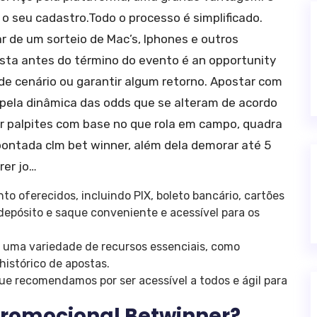
r o seu cadastro.Todo o processo é simplificado.
ar de um sorteio de Mac’s, Iphones e outros
posta antes do término do evento é an opportunity
e cenário ou garantir algum retorno. Apostar com
pela dinâmica das odds que se alteram de acordo
r palpites com base no que rola em campo, quadra
ontada clm bet winner, além dela demorar até 5
rer jo…
o oferecidos, incluindo PIX, boleto bancário, cartões
depósito e saque conveniente e acessível para os
 e uma variedade de recursos essenciais, como
istórico de apostas.
e recomendamos por ser acessível a todos e ágil para
Promocional Betwinner?