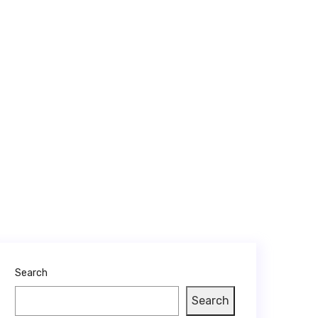
Search
Search