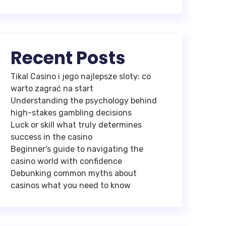
Recent Posts
Tikal Casino i jego najlepsze sloty: co
warto zagrać na start
Understanding the psychology behind
high-stakes gambling decisions
Luck or skill what truly determines
success in the casino
Beginner's guide to navigating the
casino world with confidence
Debunking common myths about
casinos what you need to know