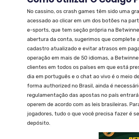
No cassino, os crash games têm sido uma gra
acessado ao clicar em um dos botões na parte
e-sports, que tem seção própria na Betwinne
abertura da conta, sugerimos que complete a
cadastro atualizado e evitar atrasos em pa
operação em mais de 50 idiomas, a Betwinne
clientes em todos os países em que está pres
dia em português e o chat ao vivo é o meio de
forma authorized no Brasil, ainda é necessári
regulamentação das apostas no país entrará 
operem de acordo com as leis brasileiras. Par
jogadores, tudo o que você precisa fazer é se
depósito.