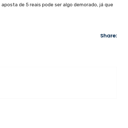
aposta de 5 reais pode ser algo demorado, já que
Share: