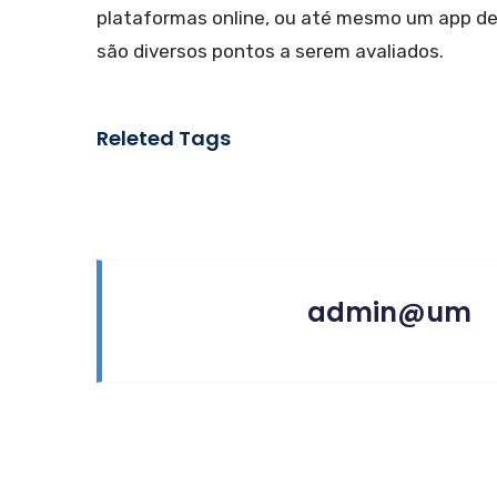
plataformas online, ou até mesmo um app de 
são diversos pontos a serem avaliados.
Releted Tags
admin@um