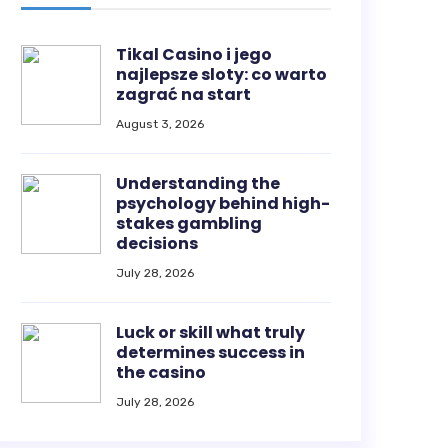
Tikal Casino i jego
najlepsze sloty: co warto
zagrać na start
August 3, 2026
Understanding the
psychology behind high-
stakes gambling
decisions
July 28, 2026
Luck or skill what truly
determines success in
the casino
July 28, 2026