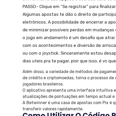
PASSO– Clique em “Se registrar” para finaliza
Algumas apostas te dão o direito de particip
eletrônicos. A possibilidade de encerrar a a
de minimizar possíveis perdas em mudanças d
o jogo em andamento é um desafio que atrai 
com os acontecimentos e diversão de arrisca
ou com o joystick. Sinceramente estou desap
dias uteis pra te pagar, pior que isso, é vc que
Além disso, a variedade de métodos de pagament
de crédito e criptomoedas, torna o processo de 
jogadores brasileiros.
O aplicativo apresenta uma interface intuitiva
atualizações de pontuações em tempo actual e h
A Betwinner é uma casa de apostas com Pix é qu
transferir valores rapidamente.
Como Utilizar O Código 