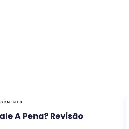
Home
Blog Details
COMMENTS
Vale A Pena? Revisão