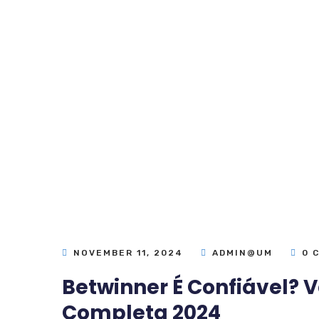
NOVEMBER 11, 2024
ADMIN@UM
0 
Betwinner É Confiável? 
Completa 2024