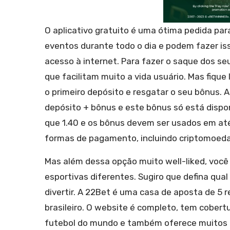
O aplicativo gratuito é uma ótima pedida pa
eventos durante todo o dia e podem fazer iss
acesso à internet. Para fazer o saque dos s
que facilitam muito a vida usuário. Mas fique
o primeiro depósito e resgatar o seu bônus. A
depósito + bônus e este bônus só está dispo
que 1.40 e os bônus devem ser usados em até
formas de pagamento, incluindo criptomoedas
Mas além dessa opção muito well-liked, voc
esportivas diferentes. Sugiro que defina qua
divertir. A 22Bet é uma casa de aposta de 5 
brasileiro. O website é completo, tem cobert
futebol do mundo e também oferece muitos re