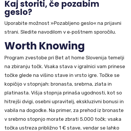
Kaj storiti, če pozabim
geslo?
Uporabite možnost »Pozabljeno geslo« na prijavni
strani. Sledite navodilom v e‑poštnem sporočilu.
Worth Knowing
Program zvestobe pri Bet at home Slovenija temelji
na zbiranju točk. Vsaka stava v igralnici vam prinese
točke glede na višino stave in vrsto igre. Točke se
kopičijo v stopnjah: bronasta, srebrna, zlata in
platinasta. Višja stopnja prinaša ugodnosti, kot so
hitrejši dvigi, osebni upravitelj, ekskluzivni bonusi in
vabila na dogodke. Na primer, za prehod iz bronaste
v srebrno stopnjo morate zbrati 5.000 točk; vsaka
točka ustreza približno 1 € stave, vendar se lahko