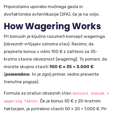
Priporočamo uporabo močnega gesla in
dvofaktorske avtentikacije (2FA), če je na voljo.
How Wagering Works
Pri bonusih je ključno razumeti koncept wageringa
(obveznih vrtljajev oziroma stav). Recimo, da
prejmete bonus v višini 100 € z zahtevo za 35-
kratno stavno obveznost (wagering). To pomeni, da
morate skupno staviti
100 € × 35 = 3.500 €
(
pomembno
: to je zgolj primer, vedno preverite
trenutne pogoje).
Formula za izračun obveznih stav:
bonusni znesek ×
. Če je bonus 50 € z 20-kratnim
wagering faktor
faktorjem, je potrebno staviti 50 × 20 = 1.000 €. Pri