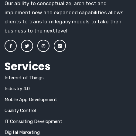
Our ability to conceptualize, architect and
implement new and expanded capabilities allows
clients to transform legacy models to take their
business to the next level
Services
Internet of Things
Industry 4.0
Mobile App Development
Quality Control
IT Consulting Development
Digital Marketing