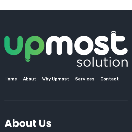
Home
About
Why Upmost
Services
Contact
About Us