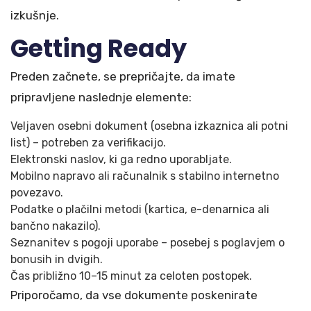
izkušnje.
Getting Ready
Preden začnete, se prepričajte, da imate
pripravljene naslednje elemente:
Veljaven osebni dokument (osebna izkaznica ali potni
list) – potreben za verifikacijo.
Elektronski naslov, ki ga redno uporabljate.
Mobilno napravo ali računalnik s stabilno internetno
povezavo.
Podatke o plačilni metodi (kartica, e-denarnica ali
bančno nakazilo).
Seznanitev s pogoji uporabe – posebej s poglavjem o
bonusih in dvigih.
Čas približno 10–15 minut za celoten postopek.
Priporočamo, da vse dokumente poskenirate