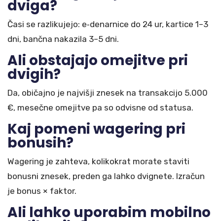
dviga?
Časi se razlikujejo: e‑denarnice do 24 ur, kartice 1–3
dni, bančna nakazila 3–5 dni.
Ali obstajajo omejitve pri
dvigih?
Da, običajno je najvišji znesek na transakcijo 5.000
€, mesečne omejitve pa so odvisne od statusa.
Kaj pomeni wagering pri
bonusih?
Wagering je zahteva, kolikokrat morate staviti
bonusni znesek, preden ga lahko dvignete. Izračun
je bonus × faktor.
Ali lahko uporabim mobilno