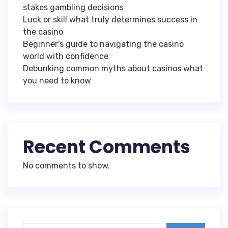
stakes gambling decisions
Luck or skill what truly determines success in
the casino
Beginner's guide to navigating the casino
world with confidence
Debunking common myths about casinos what
you need to know
Recent Comments
No comments to show.