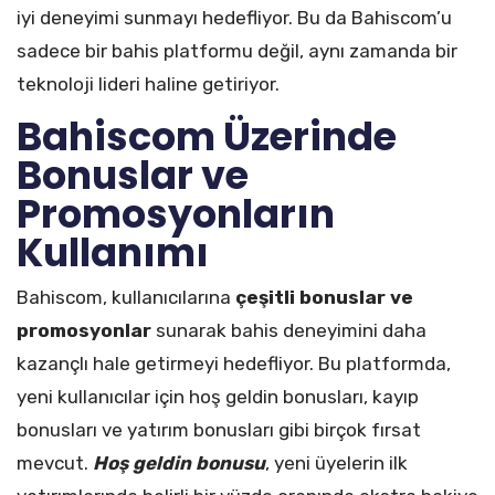
iyi deneyimi sunmayı hedefliyor. Bu da Bahiscom’u
sadece bir bahis platformu değil, aynı zamanda bir
teknoloji lideri haline getiriyor.
Bahiscom Üzerinde
Bonuslar ve
Promosyonların
Kullanımı
Bahiscom, kullanıcılarına
çeşitli bonuslar ve
promosyonlar
sunarak bahis deneyimini daha
kazançlı hale getirmeyi hedefliyor. Bu platformda,
yeni kullanıcılar için hoş geldin bonusları, kayıp
bonusları ve yatırım bonusları gibi birçok fırsat
mevcut.
Hoş geldin bonusu
, yeni üyelerin ilk