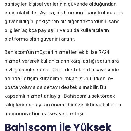
bahisçiler, kişisel verilerinin güvende olduğundan
emin olabilirler. Ayrıca, platformun lisanslı olması da
güvenilirliğini pekiştiren bir diğer faktördür. Lisans
bilgileri açıkça paylaşılır ve bu da kullanıcıların
platforma olan güvenini artırır.
Bahiscom’un müşteri hizmetleri ekibi ise 7/24
hizmet vererek kullanıcıların karşılaştığı sorunlara
hızlı çözümler sunar. Canlı destek hattı sayesinde
anında iletişim kurabilme imkanı sunulurken, e-
posta yoluyla da detaylı destek alınabilir. Bu
kapsamlı hizmet anlayışı, Bahiscom’u sektördeki
rakiplerinden ayıran önemli bir özelliktir ve kullanıcı
memnuniyetini üst seviyelere taşır.
Bahiscom İle Yüksek