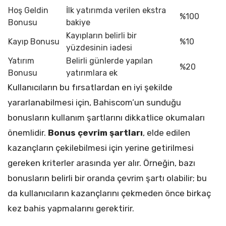
Hoş Geldin
İlk yatırımda verilen ekstra
%100
Bonusu
bakiye
Kayıpların belirli bir
Kayıp Bonusu
%10
yüzdesinin iadesi
Yatırım
Belirli günlerde yapılan
%20
Bonusu
yatırımlara ek
Kullanıcıların bu fırsatlardan en iyi şekilde
yararlanabilmesi için, Bahiscom’un sunduğu
bonusların kullanım şartlarını dikkatlice okumaları
önemlidir.
Bonus çevrim şartları
, elde edilen
kazançların çekilebilmesi için yerine getirilmesi
gereken kriterler arasında yer alır. Örneğin, bazı
bonusların belirli bir oranda çevrim şartı olabilir; bu
da kullanıcıların kazançlarını çekmeden önce birkaç
kez bahis yapmalarını gerektirir.