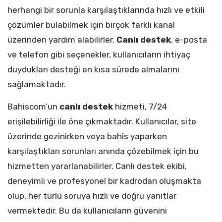
herhangi bir sorunla karşılaştıklarında hızlı ve etkili
çözümler bulabilmek için birçok farklı kanal
üzerinden yardım alabilirler.
Canlı destek
, e-posta
ve telefon gibi seçenekler, kullanıcıların ihtiyaç
duydukları desteği en kısa sürede almalarını
sağlamaktadır.
Bahiscom’un
canlı destek
hizmeti, 7/24
erişilebilirliği ile öne çıkmaktadır. Kullanıcılar, site
üzerinde gezinirken veya bahis yaparken
karşılaştıkları sorunları anında çözebilmek için bu
hizmetten yararlanabilirler. Canlı destek ekibi,
deneyimli ve profesyonel bir kadrodan oluşmakta
olup, her türlü soruya hızlı ve doğru yanıtlar
vermektedir. Bu da kullanıcıların güvenini