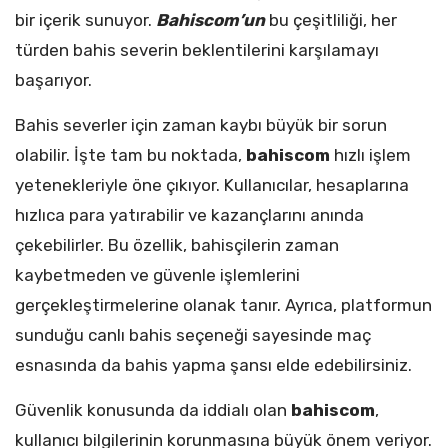
bir içerik sunuyor.
Bahiscom’un
bu çeşitliliği, her
türden bahis severin beklentilerini karşılamayı
başarıyor.
Bahis severler için zaman kaybı büyük bir sorun
olabilir. İşte tam bu noktada,
bahiscom
hızlı işlem
yetenekleriyle öne çıkıyor. Kullanıcılar, hesaplarına
hızlıca para yatırabilir ve kazançlarını anında
çekebilirler. Bu özellik, bahisçilerin zaman
kaybetmeden ve güvenle işlemlerini
gerçekleştirmelerine olanak tanır. Ayrıca, platformun
sunduğu canlı bahis seçeneği sayesinde maç
esnasında da bahis yapma şansı elde edebilirsiniz.
Güvenlik konusunda da iddialı olan
bahiscom
,
kullanıcı bilgilerinin korunmasına büyük önem veriyor.