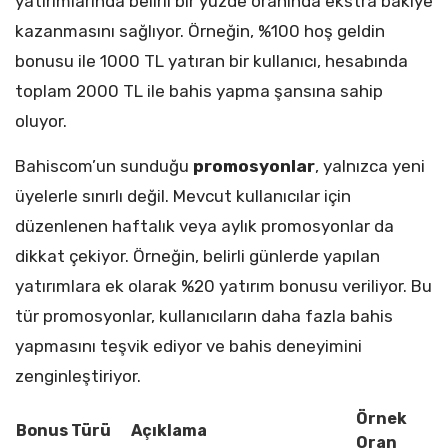
yatırımlarında belirli bir yüzde oranında ekstra bakiye
kazanmasını sağlıyor. Örneğin, %100 hoş geldin
bonusu ile 1000 TL yatıran bir kullanıcı, hesabında
toplam 2000 TL ile bahis yapma şansına sahip
oluyor.
Bahiscom’un sunduğu
promosyonlar
, yalnızca yeni
üyelerle sınırlı değil. Mevcut kullanıcılar için
düzenlenen haftalık veya aylık promosyonlar da
dikkat çekiyor. Örneğin, belirli günlerde yapılan
yatırımlara ek olarak %20 yatırım bonusu veriliyor. Bu
tür promosyonlar, kullanıcıların daha fazla bahis
yapmasını teşvik ediyor ve bahis deneyimini
zenginleştiriyor.
Örnek
Bonus Türü
Açıklama
Oran