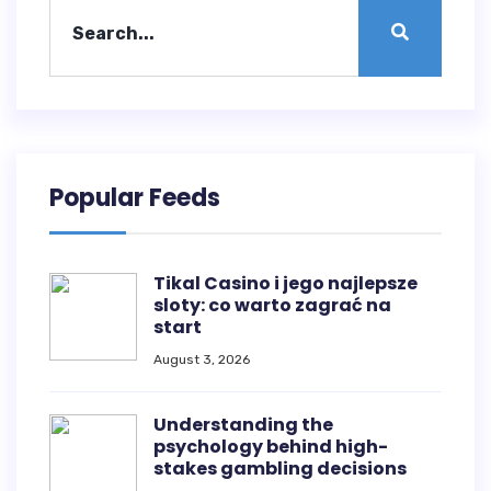
Popular Feeds
Tikal Casino i jego najlepsze
sloty: co warto zagrać na
start
August 3, 2026
Understanding the
psychology behind high-
stakes gambling decisions