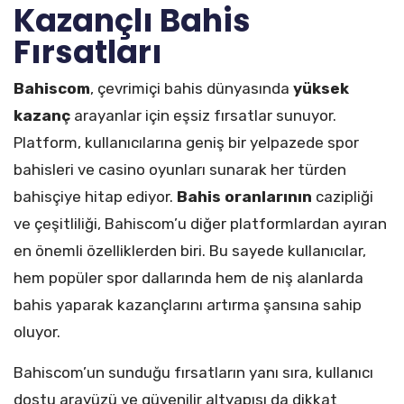
Kazançlı Bahis
Fırsatları
Bahiscom
, çevrimiçi bahis dünyasında
yüksek
kazanç
arayanlar için eşsiz fırsatlar sunuyor.
Platform, kullanıcılarına geniş bir yelpazede spor
bahisleri ve casino oyunları sunarak her türden
bahisçiye hitap ediyor.
Bahis oranlarının
cazipliği
ve çeşitliliği, Bahiscom’u diğer platformlardan ayıran
en önemli özelliklerden biri. Bu sayede kullanıcılar,
hem popüler spor dallarında hem de niş alanlarda
bahis yaparak kazançlarını artırma şansına sahip
oluyor.
Bahiscom’un sunduğu fırsatların yanı sıra, kullanıcı
dostu arayüzü ve güvenilir altyapısı da dikkat