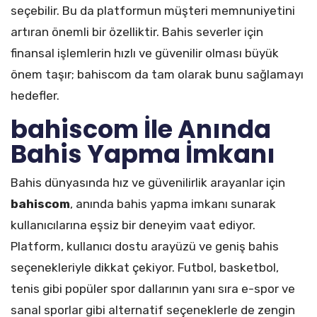
seçebilir. Bu da platformun müşteri memnuniyetini
artıran önemli bir özelliktir. Bahis severler için
finansal işlemlerin hızlı ve güvenilir olması büyük
önem taşır; bahiscom da tam olarak bunu sağlamayı
hedefler.
bahiscom İle Anında
Bahis Yapma İmkanı
Bahis dünyasında hız ve güvenilirlik arayanlar için
bahiscom
, anında bahis yapma imkanı sunarak
kullanıcılarına eşsiz bir deneyim vaat ediyor.
Platform, kullanıcı dostu arayüzü ve geniş bahis
seçenekleriyle dikkat çekiyor. Futbol, basketbol,
tenis gibi popüler spor dallarının yanı sıra e-spor ve
sanal sporlar gibi alternatif seçeneklerle de zengin