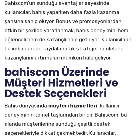
Bahiscom’un sunduğu avantajlar sayesinde
kullanıcılar, bahis yaparken daha fazla kazanma
şansına sahip oluyor. Bonus ve promosyonlardan
etkin bir şekilde yararlanmak, bahis deneyimini hem
eğlenceli hem de kazançlı hale getiriyor. Kullanıcıların
bu imkanlardan faydalanarak stratejik hamlelerle
kazançlarını artırmaları mümkün hale geliyor.
bahiscom Üzerinde
Müşteri Hizmetleri ve
Destek Seçenekleri
Bahis dünyasında
müşteri hizmetleri
, kullanıcı
deneyiminin temel taşlarından biridir. Bahiscom, bu
alanda müşterilerine sunduğu çeşitli destek
seçenekleriyle dikkat çekmektedir. Kullanıcılar,