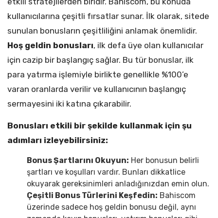
etkili stratejilerden biridir. Bahiscom, bu konuda
kullanıcılarına çeşitli fırsatlar sunar. İlk olarak, sitede
sunulan bonusların çeşitliliğini anlamak önemlidir.
Hoş geldin bonusları
, ilk defa üye olan kullanıcılar
için cazip bir başlangıç sağlar. Bu tür bonuslar, ilk
para yatırma işlemiyle birlikte genellikle %100’e
varan oranlarda verilir ve kullanıcının başlangıç
sermayesini iki katına çıkarabilir.
Bonusları etkili bir şekilde kullanmak için şu
adımları izleyebilirsiniz:
Bonus Şartlarını Okuyun:
Her bonusun belirli
şartları ve koşulları vardır. Bunları dikkatlice
okuyarak gereksinimleri anladığınızdan emin olun.
Çeşitli Bonus Türlerini Keşfedin:
Bahiscom
üzerinde sadece hoş geldin bonusu değil, aynı