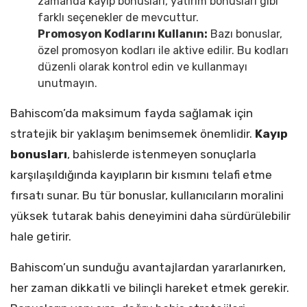
zamanda kayıp bonusları, yatırım bonusları gibi
farklı seçenekler de mevcuttur.
Promosyon Kodlarını Kullanın:
Bazı bonuslar,
özel promosyon kodları ile aktive edilir. Bu kodları
düzenli olarak kontrol edin ve kullanmayı
unutmayın.
Bahiscom’da maksimum fayda sağlamak için
stratejik bir yaklaşım benimsemek önemlidir.
Kayıp
bonusları
, bahislerde istenmeyen sonuçlarla
karşılaşıldığında kayıpların bir kısmını telafi etme
fırsatı sunar. Bu tür bonuslar, kullanıcıların moralini
yüksek tutarak bahis deneyimini daha sürdürülebilir
hale getirir.
Bahiscom’un sunduğu avantajlardan yararlanırken,
her zaman dikkatli ve bilinçli hareket etmek gerekir.