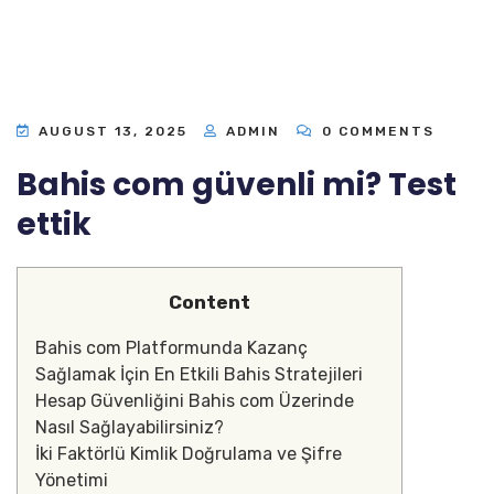
AUGUST 13, 2025
ADMIN
0 COMMENTS
Bahis com güvenli mi? Test
ettik
Content
Bahis com Platformunda Kazanç
Sağlamak İçin En Etkili Bahis Stratejileri
Hesap Güvenliğini Bahis com Üzerinde
Nasıl Sağlayabilirsiniz?
İki Faktörlü Kimlik Doğrulama ve Şifre
Yönetimi