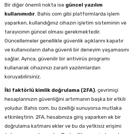
Bir diğer önemli nokta ise
güncel yazılım
kullanımıdır
. Bahis com gibi platformlarda işlem
yaparken, kullandığınız cihazın işletim sisteminin ve
tarayıcının güncel olması gerekmektedir.
Güncellemeler genellikle güvenlik açıklarını kapatır
ve kullanıcıların daha güvenli bir deneyim yaşamasını
sağlar. Ayrıca, güvenilir bir antivirüs programı
kullanarak cihazınızı zararlı yazılımlardan
koruyabilirsiniz.
İki faktörlü kimlik doğrulama (2FA)
, çevrimiçi
hesaplarınızın güvenliğini artırmanın başka bir etkili
yoludur. Bahis com, bu özelliği sunuyorsa mutlaka
etkinleştirin. 2FA, hesabınıza giriş yaparken ek bir
doğrulama katmanı ekler ve bu da yetkisiz erişimi