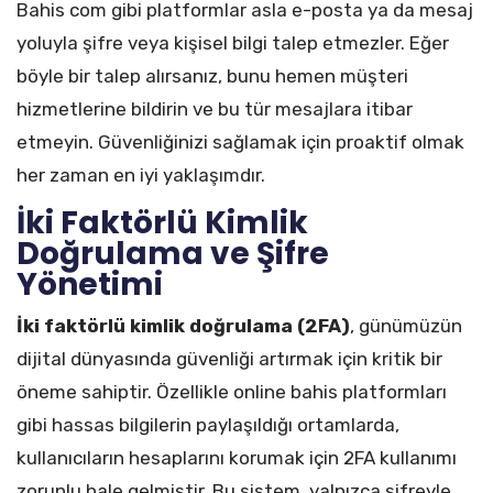
Bahis com gibi platformlar asla e-posta ya da mesaj
yoluyla şifre veya kişisel bilgi talep etmezler. Eğer
böyle bir talep alırsanız, bunu hemen müşteri
hizmetlerine bildirin ve bu tür mesajlara itibar
etmeyin. Güvenliğinizi sağlamak için proaktif olmak
her zaman en iyi yaklaşımdır.
İki Faktörlü Kimlik
Doğrulama ve Şifre
Yönetimi
İki faktörlü kimlik doğrulama (2FA)
, günümüzün
dijital dünyasında güvenliği artırmak için kritik bir
öneme sahiptir. Özellikle online bahis platformları
gibi hassas bilgilerin paylaşıldığı ortamlarda,
kullanıcıların hesaplarını korumak için 2FA kullanımı
zorunlu hale gelmiştir. Bu sistem, yalnızca şifreyle