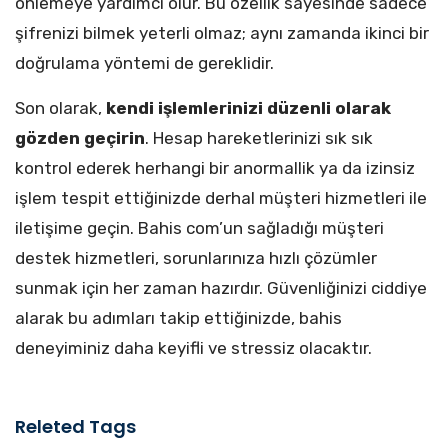
önlemeye yardımcı olur. Bu özellik sayesinde sadece
şifrenizi bilmek yeterli olmaz; aynı zamanda ikinci bir
doğrulama yöntemi de gereklidir.
Son olarak,
kendi işlemlerinizi düzenli olarak
gözden geçirin
. Hesap hareketlerinizi sık sık
kontrol ederek herhangi bir anormallik ya da izinsiz
işlem tespit ettiğinizde derhal müşteri hizmetleri ile
iletişime geçin. Bahis com’un sağladığı müşteri
destek hizmetleri, sorunlarınıza hızlı çözümler
sunmak için her zaman hazırdır. Güvenliğinizi ciddiye
alarak bu adımları takip ettiğinizde, bahis
deneyiminiz daha keyifli ve stressiz olacaktır.
Releted Tags