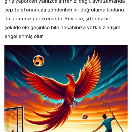
giriş yaparken yalnızca şifrenizi değil, aynı zamanda
cep telefonunuza gönderilen bir doğrulama kodunu
da girmeniz gerekecektir. Böylece, şifreniz bir
şekilde ele geçirilse bile hesabınıza yetkisiz erişim
engellenmiş olur.