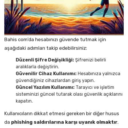
Bahis com’da hesabınızı güvende tutmak için
aşağıdaki adımları takip edebilirsiniz:
Düzenli Şifre Değişikliği:
Şifrenizi belirli
aralıklarla değiştirin.
Güvenilir Cihaz Kullanımı:
Hesabınıza yalnızca
güvendiğiniz cihazlardan giriş yapın.
Güncel Yazılım Kullanımı:
Tarayıcı ve işletim
sisteminizi güncel tutarak olası güvenlik açıklarını
kapatın.
Kullanıcıların dikkat etmesi gereken bir diğer husus
da
phishing saldırılarına karşı uyanık olmaktır
.