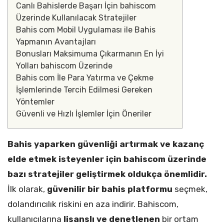
Canlı Bahislerde Başarı İçin bahiscom
Üzerinde Kullanılacak Stratejiler
Bahis com Mobil Uygulaması ile Bahis
Yapmanın Avantajları
Bonusları Maksimuma Çıkarmanın En İyi
Yolları bahiscom Üzerinde
Bahis com İle Para Yatırma ve Çekme
İşlemlerinde Tercih Edilmesi Gereken
Yöntemler
Güvenli ve Hızlı İşlemler İçin Öneriler
Bahis yaparken güvenliği artırmak ve kazanç
elde etmek isteyenler için bahiscom üzerinde
bazı stratejiler geliştirmek oldukça önemlidir.
İlk olarak,
güvenilir bir bahis platformu
seçmek,
dolandırıcılık riskini en aza indirir. Bahiscom,
kullanıcılarına
lisanslı ve denetlenen
bir ortam