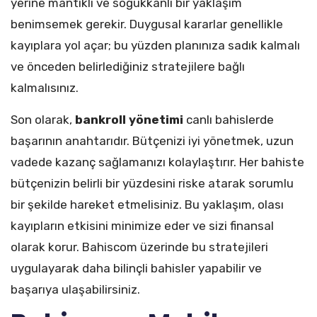
yerine mantıklı ve soğukkanlı bir yaklaşım
benimsemek gerekir. Duygusal kararlar genellikle
kayıplara yol açar; bu yüzden planınıza sadık kalmalı
ve önceden belirlediğiniz stratejilere bağlı
kalmalısınız.
Son olarak,
bankroll yönetimi
canlı bahislerde
başarının anahtarıdır. Bütçenizi iyi yönetmek, uzun
vadede kazanç sağlamanızı kolaylaştırır. Her bahiste
bütçenizin belirli bir yüzdesini riske atarak sorumlu
bir şekilde hareket etmelisiniz. Bu yaklaşım, olası
kayıpların etkisini minimize eder ve sizi finansal
olarak korur. Bahiscom üzerinde bu stratejileri
uygulayarak daha bilinçli bahisler yapabilir ve
başarıya ulaşabilirsiniz.