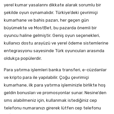
yerel kumar yasalarını dikkate alarak sorumlu bir
şekilde oyun oynamalıdır. Türkiye’deki çevrimiçi
kumarhane ve bahis pazarı, her geçen gün
büyümekte ve MostBet, bu pazarda önemli bir
oyuncu haline gelmiştir. Geniş oyun seçenekleri,
kullanıcı dostu arayüzü ve yerel ödeme sistemlerine
entegrasyonu sayesinde Türk oyuncuları arasında
oldukça popülerdir.
Para yatırma işlemleri banka transferi, e-cüzdanlar
ve kripto para ile yapılabilir. Çoğu çevrimiçi
kumarhane, ilk para yatırma işleminizle birlikte hoş
geldin bonusları ve promosyonlar sunar. Nesine’den
sms alabilmeniz için, kullanmak istediğiniz cep
telefonu numaranızı girerek lütfen cep telefonu