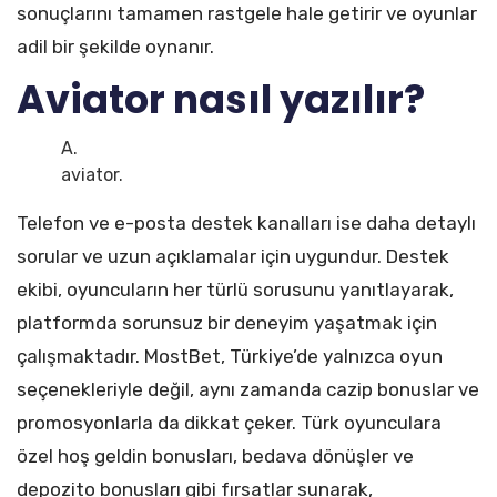
sonuçlarını tamamen rastgele hale getirir ve oyunlar
adil bir şekilde oynanır.
Aviator nasıl yazılır?
A.
aviator.
Telefon ve e-posta destek kanalları ise daha detaylı
sorular ve uzun açıklamalar için uygundur. Destek
ekibi, oyuncuların her türlü sorusunu yanıtlayarak,
platformda sorunsuz bir deneyim yaşatmak için
çalışmaktadır. MostBet, Türkiye’de yalnızca oyun
seçenekleriyle değil, aynı zamanda cazip bonuslar ve
promosyonlarla da dikkat çeker. Türk oyunculara
özel hoş geldin bonusları, bedava dönüşler ve
depozito bonusları gibi fırsatlar sunarak,