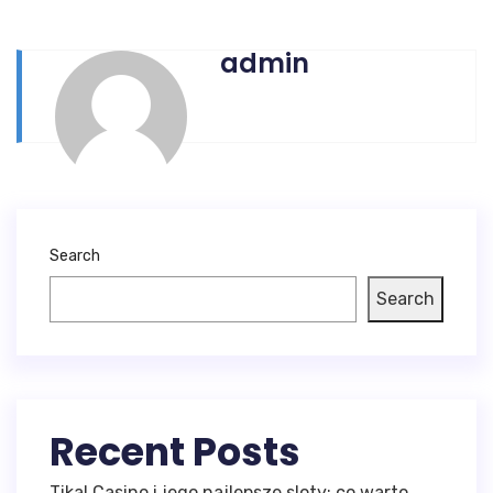
admin
Search
Search
Recent Posts
Tikal Casino i jego najlepsze sloty: co warto