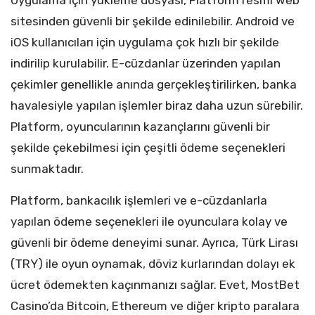
sitesinden güvenli bir şekilde edinilebilir. Android ve
iOS kullanıcıları için uygulama çok hızlı bir şekilde
indirilip kurulabilir. E-cüzdanlar üzerinden yapılan
çekimler genellikle anında gerçekleştirilirken, banka
havalesiyle yapılan işlemler biraz daha uzun sürebilir.
Platform, oyuncularının kazançlarını güvenli bir
şekilde çekebilmesi için çeşitli ödeme seçenekleri
sunmaktadır.
Platform, bankacılık işlemleri ve e-cüzdanlarla
yapılan ödeme seçenekleri ile oyunculara kolay ve
güvenli bir ödeme deneyimi sunar. Ayrıca, Türk Lirası
(TRY) ile oyun oynamak, döviz kurlarından dolayı ek
ücret ödemekten kaçınmanızı sağlar. Evet, MostBet
Casino’da Bitcoin, Ethereum ve diğer kripto paralara