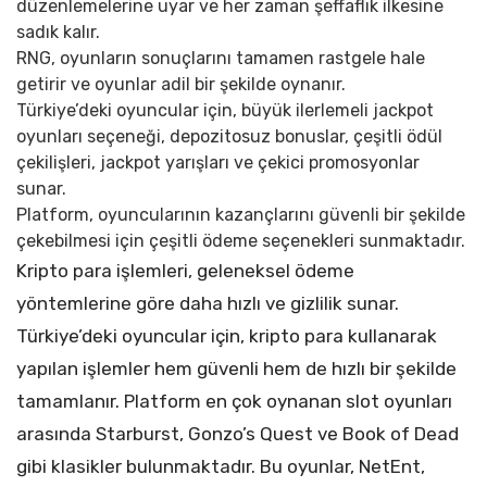
düzenlemelerine uyar ve her zaman şeffaflık ilkesine
sadık kalır.
RNG, oyunların sonuçlarını tamamen rastgele hale
getirir ve oyunlar adil bir şekilde oynanır.
Türkiye’deki oyuncular için, büyük ilerlemeli jackpot
oyunları seçeneği, depozitosuz bonuslar, çeşitli ödül
çekilişleri, jackpot yarışları ve çekici promosyonlar
sunar.
Platform, oyuncularının kazançlarını güvenli bir şekilde
çekebilmesi için çeşitli ödeme seçenekleri sunmaktadır.
Kripto para işlemleri, geleneksel ödeme
yöntemlerine göre daha hızlı ve gizlilik sunar.
Türkiye’deki oyuncular için, kripto para kullanarak
yapılan işlemler hem güvenli hem de hızlı bir şekilde
tamamlanır. Platform en çok oynanan slot oyunları
arasında Starburst, Gonzo’s Quest ve Book of Dead
gibi klasikler bulunmaktadır. Bu oyunlar, NetEnt,