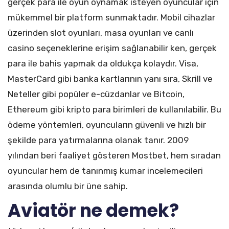
gerçek para ile oyun oynamak isteyen oyuncular için
mükemmel bir platform sunmaktadır. Mobil cihazlar
üzerinden slot oyunları, masa oyunları ve canlı
casino seçeneklerine erişim sağlanabilir ken, gerçek
para ile bahis yapmak da oldukça kolaydır. Visa,
MasterCard gibi banka kartlarının yanı sıra, Skrill ve
Neteller gibi popüler e-cüzdanlar ve Bitcoin,
Ethereum gibi kripto para birimleri de kullanılabilir. Bu
ödeme yöntemleri, oyuncuların güvenli ve hızlı bir
şekilde para yatırmalarına olanak tanır. 2009
yılından beri faaliyet gösteren Mostbet, hem sıradan
oyuncular hem de tanınmış kumar incelemecileri
arasında olumlu bir üne sahip.
Aviatör ne demek?