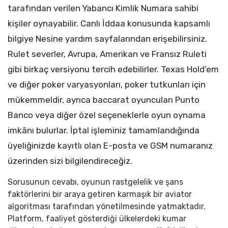
tarafından verilen Yabancı Kimlik Numara sahibi
kişiler oynayabilir. Canlı İddaa konusunda kapsamlı
bilgiye Nesine yardım sayfalarından erişebilirsiniz.
Rulet severler, Avrupa, Amerikan ve Fransız Ruleti
gibi birkaç versiyonu tercih edebilirler. Texas Hold’em
ve diğer poker varyasyonları, poker tutkunları için
mükemmeldir, ayrıca baccarat oyuncuları Punto
Banco veya diğer özel seçeneklerle oyun oynama
imkânı bulurlar. İptal işleminiz tamamlandığında
üyeliğinizde kayıtlı olan E-posta ve GSM numaranız
üzerinden sizi bilgilendireceğiz.
Sorusunun cevabı, oyunun rastgelelik ve şans
faktörlerini bir araya getiren karmaşık bir aviator
algoritması tarafından yönetilmesinde yatmaktadır.
Platform, faaliyet gösterdiği ülkelerdeki kumar