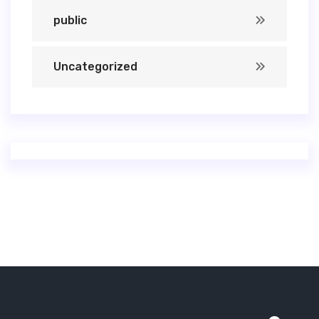
public
Uncategorized