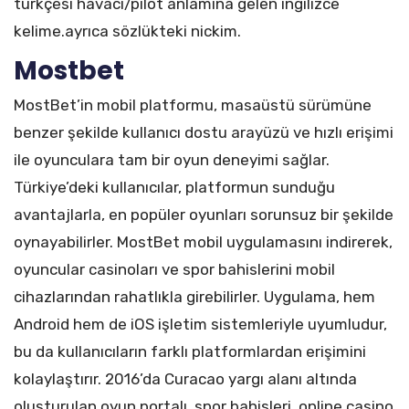
türkçesi havacı/pilot anlamına gelen ingilizce
kelime.ayrıca sözlükteki nickim.
Mostbet
MostBet’in mobil platformu, masaüstü sürümüne
benzer şekilde kullanıcı dostu arayüzü ve hızlı erişimi
ile oyunculara tam bir oyun deneyimi sağlar.
Türkiye’deki kullanıcılar, platformun sunduğu
avantajlarla, en popüler oyunları sorunsuz bir şekilde
oynayabilirler. MostBet mobil uygulamasını indirerek,
oyuncular casinoları ve spor bahislerini mobil
cihazlarından rahatlıkla girebilirler. Uygulama, hem
Android hem de iOS işletim sistemleriyle uyumludur,
bu da kullanıcıların farklı platformlardan erişimini
kolaylaştırır. 2016’da Curacao yargı alanı altında
oluşturulan oyun portalı, spor bahisleri, online casino